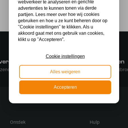
webverkeer te analyseren en gerichte
advertenties te kunnen tonen via derde
partijen. Lees meer over hoe wij cookies
gebruiken en hoe u ze kunt beheren door op
"Cookie instellingen" te klikken. Als u
akkoord gaat met ons gebruik van cookies,
klikt u op "Accepteren”.
Cookie instellingen
 verzending
Gratis lichtbronnen
rzending in NL vanaf € 50,-
Bestelling inclusief lichtbro
Alles weigeren
Accepteren
Ontdek
Hulp