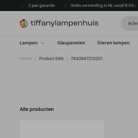
2 jaar garantie
Gratis verzending in NL vanaf € 50,-
Lampen
Glaspanelen
Dieren lampen
Home
Product EAN
7440847215251
Alle producten