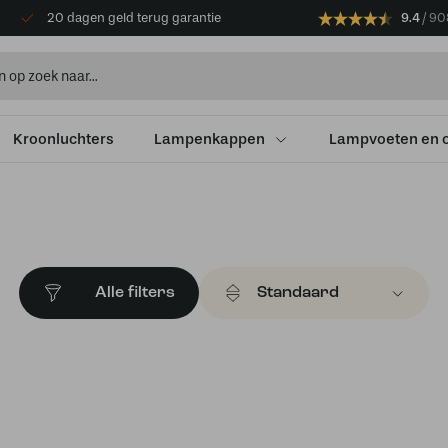
20 dagen geld terug garantie
9.4
90
Kroonluchters
Lampenkappen
Lampvoeten en 
Alle filters