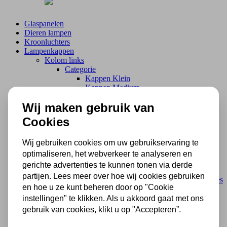
Glaspanelen
Dieren lampen
Kroonluchters
Lampenkappen
Kolom links
Categorie
Kappen Klein
Kappen Medium
Kappen Groot
Wij maken gebruik van
Lampenkappen
Cookies
Lampvoeten en ophangingen
Kolom links
Wij gebruiken cookies om uw gebruikservaring te
Categorie
Losse Lampvoeten
optimaliseren, het webverkeer te analyseren en
Losse Vloerlampen
gerichte advertenties te kunnen tonen via derde
Losse wandlampen
partijen. Lees meer over hoe wij cookies gebruiken
Ophangingen Hanglampen en Plafonnieres
en hoe u ze kunt beheren door op "Cookie
Lampvoeten en ophangingen
instellingen" te klikken. Als u akkoord gaat met ons
Aanbiedingen
gebruik van cookies, klikt u op "Accepteren”.