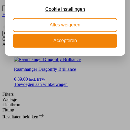
Cookie instellingen
Home
Product EAN
8719324990622
Alle filters
Alles weigeren
Geselecteerde filters
Accepteren
Alle producten
Raamhanger Dragonfly Brilliance
€
89,00
Incl. BTW
Toevoegen aan winkelwagen
Filters
Wattage
Lichtbron
Fitting
Resultaten bekijken