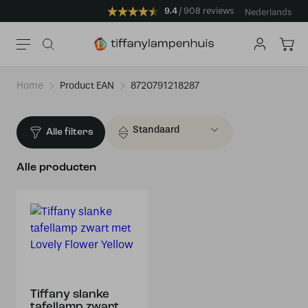
9.4
908 reviews
Nederlands
Home
Product EAN
8720791218287
Alle filters
Alle producten
Tiffany slanke
tafellamp zwart