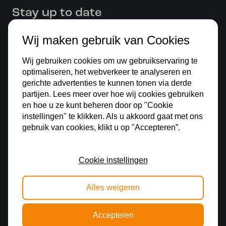
Stay up to date
Schrijf je in voor onze nieuwsbrief en blijf op de
Wij maken gebruik van Cookies
hoogte van alle acties.
Wij gebruiken cookies om uw gebruikservaring te
optimaliseren, het webverkeer te analyseren en
gerichte advertenties te kunnen tonen via derde
partijen. Lees meer over hoe wij cookies gebruiken
en hoe u ze kunt beheren door op "Cookie
Ontdek
instellingen" te klikken. Als u akkoord gaat met ons
gebruik van cookies, klikt u op "Accepteren”.
Tiffany lamp
Tiffany hanglamp
Cookie instellingen
Tiffany wandlamp
Alles weigeren
Tiffany tafellamp
Tiffany plafondlamp
Accepteren