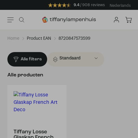
9.4
908 reviews
Nederlands
Home
Product EAN
8720847573599
Alle filters
Alle producten
Tiffany Losse
Glaskap French