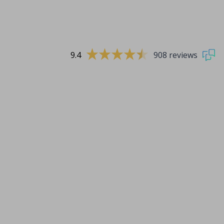
9.4
908 reviews