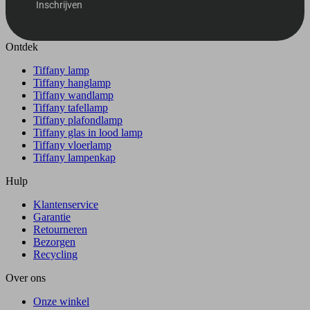
Inschrijven
Ontdek
Tiffany lamp
Tiffany hanglamp
Tiffany wandlamp
Tiffany tafellamp
Tiffany plafondlamp
Tiffany glas in lood lamp
Tiffany vloerlamp
Tiffany lampenkap
Hulp
Klantenservice
Garantie
Retourneren
Bezorgen
Recycling
Over ons
Onze winkel