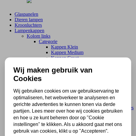
Glaspanelen
Dieren lampen
Kroonluchters
Lampenkappen
Kolom links
Categorie
Kappen Klein
Kappen Medium
Kappen Groot
Lampenkappen
Wij maken gebruik van
Lampvoeten en ophangingen
Cookies
Kolom links
Categorie
Wij gebruiken cookies om uw gebruikservaring te
Losse Lampvoeten
Losse Vloerlampen
optimaliseren, het webverkeer te analyseren en
Losse wandlampen
gerichte advertenties te kunnen tonen via derde
Ophangingen Hanglampen en Plafonnieres
partijen. Lees meer over hoe wij cookies gebruiken
Lampvoeten en ophangingen
en hoe u ze kunt beheren door op "Cookie
instellingen" te klikken. Als u akkoord gaat met ons
Aanbiedingen
gebruik van cookies, klikt u op "Accepteren”.