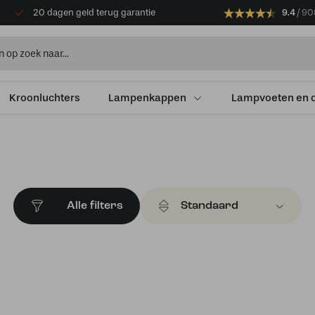
20 dagen geld terug garantie
9.4
90
Kroonluchters
Lampenkappen
Lampvoeten en 
Alle filters