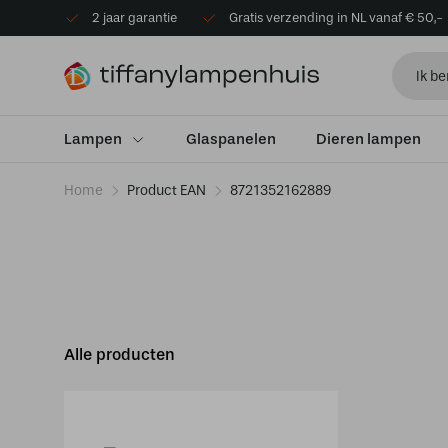
2 jaar garantie
Gratis verzending in NL vanaf € 50,-
Lampen
Glaspanelen
Dieren lampen
Home
Product EAN
8721352162889
Alle producten