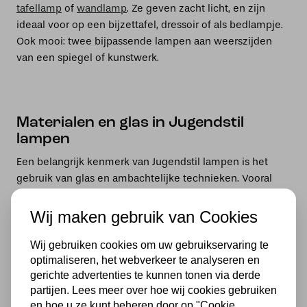
tafellamp
of
wandlamp
. Ze geven zacht licht, en zijn
ideaal voor op een bijzettafel, dressoir of als bedlampje.
Ook mooi: twee bijpassende lampen aan weerszijden
van een spiegel of kunstwerk.
Materialen en glas in Jugendstil
lampen
Een belangrijk kenmerk van Jugendstil lampen is het
gebruik van glas en ambachtelijke technieken. Vooral
glas-in-lood speelt een hoofdrol, waarbij stukken
opaalglas, kathedraalglas of semi-transparant gekleurd
Wij maken gebruik van Cookies
glas in koperfolie worden gezet.
Wij gebruiken cookies om uw gebruikservaring te
Naast het glas zijn ook de armaturen bijzonder:
optimaliseren, het webverkeer te analyseren en
gerichte advertenties te kunnen tonen via derde
partijen. Lees meer over hoe wij cookies gebruiken
Brons, messing of gepatineerd metaal
en hoe u ze kunt beheren door op "Cookie