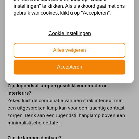
Gedraaide of gegoten ornamenten
instellingen" te klikken. Als u akkoord gaat met ons
gebruik van cookies, klikt u op "Accepteren”.
Vaak met bloem- of bladmotieven
Deze materialen maken elke Jugendstil lamp uniek.
Cookie instellingen
Sommige modellen zijn zelfs originele antieke
exemplaren — vandaar dat je soms de term
original
Alles weigeren
Jugendstil lampen
tegenkomt.
Accepteren
Veelgestelde vragen over Jugendstil
lampen
Zijn Jugendstil lampen geschikt voor moderne
interieurs?
Zeker. Juist de combinatie van een strak interieur met
een uitgesproken lamp kan voor een krachtig contrast
zorgen. Denk aan een Jugendstil hanglamp boven een
minimalistische eettafel.
Zijn de lampen dimbaar?