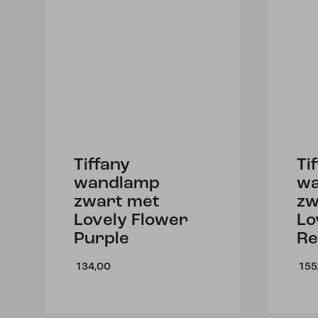
Tiffany
Ti
wandlamp
w
zwart met
zw
Lovely Flower
Lo
Purple
Re
134,00
155