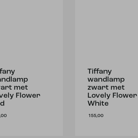
ffany
Tiffany
andlamp
wandlamp
art met
zwart met
vely Flower
Lovely Flower
d
White
,00
155,00