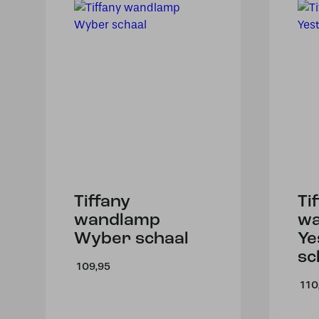
Tiffany
Ti
wandlamp
w
Wyber schaal
Ye
sc
109,95
110