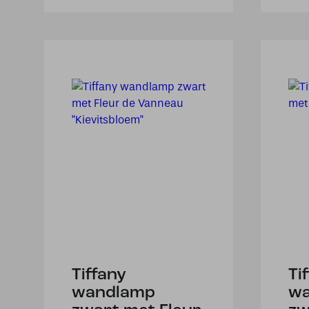
Tiffany
Ti
wandlamp
w