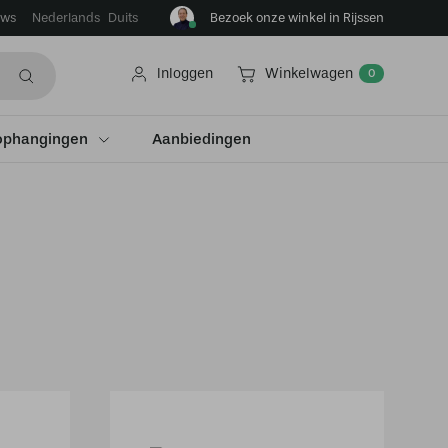
ews
Bezoek onze winkel in Rijssen
Nederlands
Duits
Inloggen
Winkelwagen
0
ophangingen
Aanbiedingen