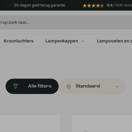
20 dagen geld terug garantie
9.4
908 revi
Kroonluchters
Lampenkappen
Lampvoeten en 
Alle filters