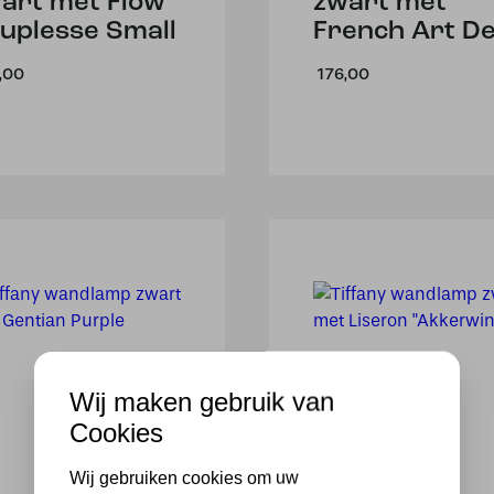
art met Flow
zwart met
uplesse Small
French Art D
,00
176,00
Wij maken gebruik van
Cookies
Wij gebruiken cookies om uw