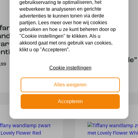
gebruikservaring te optimaliseren, het
webverkeer te analyseren en gerichte
advertenties te kunnen tonen via derde
partijen. Lees meer over hoe wij cookies
ffany
Tiffany
gebruiken en hoe u ze kunt beheren door op
andlamp
wandlamp
"Cookie instellingen" te klikken. Als u
akkoord gaat met ons gebruik van cookies,
art met
zwart met
klikt u op "Accepteren”.
ntian Purple
Liseron
“Akkerwinde”
,99
Cookie instellingen
149,00
Alles weigeren
Accepteren