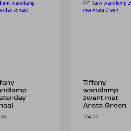
ffany
Tiffany
andlamp
wandlamp
sterday
zwart met
haal
Arata Green
,99
134,00