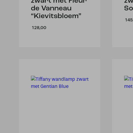
zwart met Fleur
zw
de Vanneau
So
“Kievitsbloem”
145
128,00