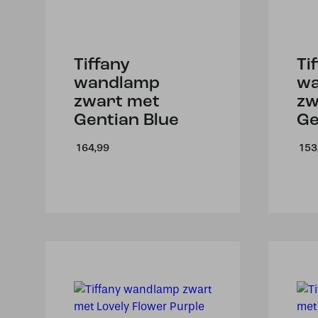
Tiffany
Ti
wandlamp
w
zwart met
zw
Gentian Blue
Ge
164,99
153