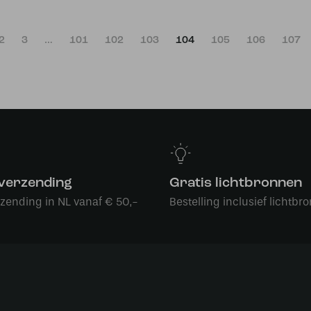
2
3
…
101
102
103
104
105
106
107
 verzending
Gratis lichtbronnen
rzending in NL vanaf € 50,-
Bestelling inclusief lichtbro