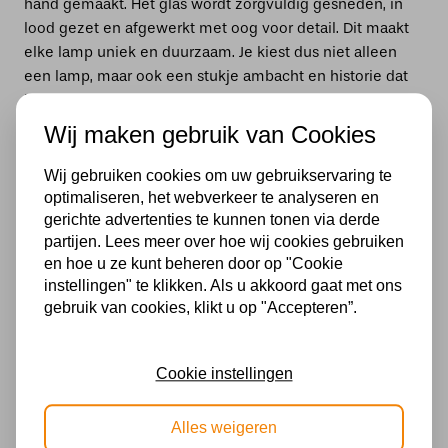
hand gemaakt. Het glas wordt zorgvuldig gesneden, in
lood gezet en afgewerkt met oog voor detail. Dit maakt
elke lamp uniek en duurzaam. Je kiest dus niet alleen
een lamp, maar ook een stukje ambacht en historie dat
jarenlang meegaat.
Wij maken gebruik van Cookies
Voorbeelden van gebruik
Wij gebruiken cookies om uw gebruikservaring te
optimaliseren, het webverkeer te analyseren en
Een Tiffany staande schemerlamp naast een leesstoel
gerichte advertenties te kunnen tonen via derde
maakt van een hoek een knusse plek.
partijen. Lees meer over hoe wij cookies gebruiken
Op een dressoir in de woonkamer zorgt een kleinere
en hoe u ze kunt beheren door op "Cookie
tafelschemerlamp voor sfeervolle accenten.
instellingen" te klikken. Als u akkoord gaat met ons
gebruik van cookies, klikt u op "Accepteren”.
In horeca zoals een hotelbar of restaurant draagt een
Tiffany schemerlamp bij aan een gastvrije uitstraling.
Cookie instellingen
Hoe een Tiffany schemerlamp in
verschillende interieurs past
Alles weigeren
Het unieke van een Tiffany schemerlamp is dat hij in