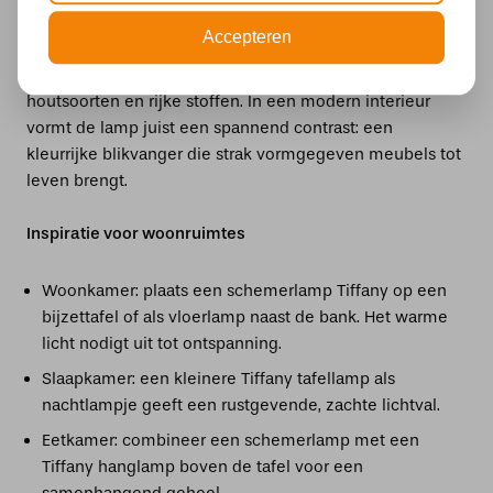
vrijwel elk interieur een passende rol kan spelen. In een
Accepteren
klassiek ingerichte kamer sluiten de warme kleuren en
het glas-in-loodpatroon perfect aan bij donkere
houtsoorten en rijke stoffen. In een modern interieur
vormt de lamp juist een spannend contrast: een
kleurrijke blikvanger die strak vormgegeven meubels tot
leven brengt.
Inspiratie voor woonruimtes
Woonkamer: plaats een schemerlamp Tiffany op een
bijzettafel of als vloerlamp naast de bank. Het warme
licht nodigt uit tot ontspanning.
Slaapkamer: een kleinere Tiffany tafellamp als
nachtlampje geeft een rustgevende, zachte lichtval.
Eetkamer: combineer een schemerlamp met een
Tiffany hanglamp boven de tafel voor een