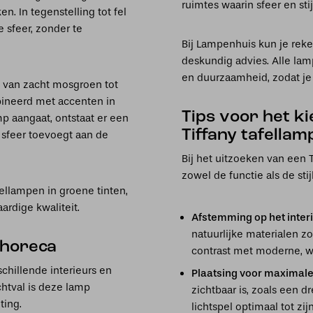
ruimtes waarin sfeer en stijl
. In tegenstelling tot fel
 sfeer, zonder te
Bij Lampenhuis kun je reke
deskundig advies. Alle l
en duurzaamheid, zodat je 
n van zacht mosgroen tot
ineerd met accenten in
Tips voor het k
p aangaat, ontstaat er een
Tiffany tafella
 sfeer toevoegt aan de
Bij het uitzoeken van een 
zowel de functie als de sti
ellampen in groene tinten,
ardige kwaliteit.
Afstemming op het inter
natuurlijke materialen z
n horeca
contrast met moderne, w
schillende interieurs en
Plaatsing voor maximal
htval is deze lamp
zichtbaar is, zoals een 
ting.
lichtspel optimaal tot zi