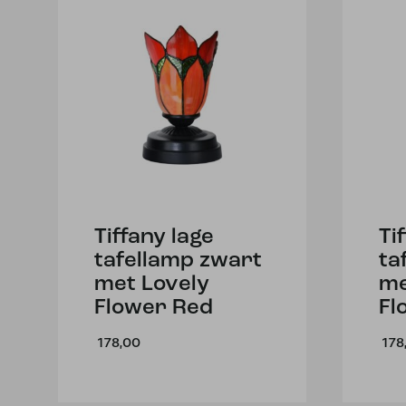
Tiffany lage
Ti
tafellamp zwart
ta
met Lovely
me
Flower Red
Fl
178,00
178