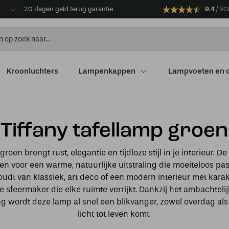
20 dagen geld terug garantie
9.4
90
Kroonluchters
Lampenkappen
Lampvoeten en 
Tiffany tafellamp groen
groen brengt rust, elegantie en tijdloze stijl in je interieur. D
n voor een warme, natuurlijke uitstraling die moeiteloos pas
houdt van klassiek, art deco of een modern interieur met karak
olle sfeermaker die elke ruimte verrijkt. Dankzij het ambacht
g wordt deze lamp al snel een blikvanger, zowel overdag al
licht tot leven komt.