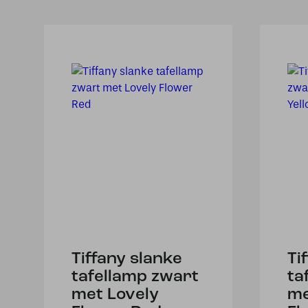
Tiffany slanke
Ti
tafellamp zwart
ta
met Lovely
me