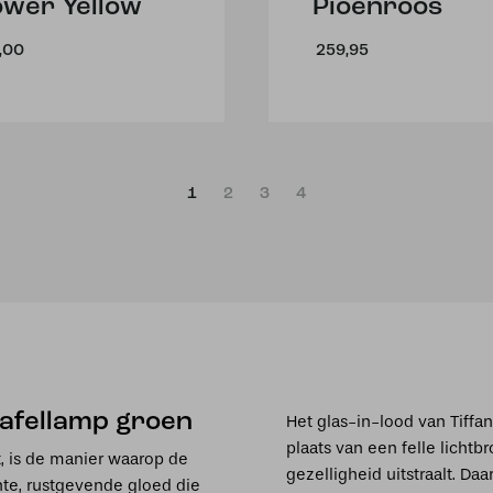
ower Yellow
Pioenroos
,00
259,95
1
2
3
4
tafellamp groen
Het glas-in-lood van Tiffa
plaats van een felle lichtb
t, is de manier waarop de
gezelligheid uitstraalt. Daa
chte, rustgevende gloed die