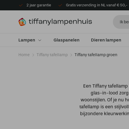
2 jaar garantie
Gratis verzending in NL vanaf € 50,-
Lampen
Glaspanelen
Dieren lampen
Home
Tiffany tafellamp
Tiffany tafellamp groen
Een Tiffany tafellamp 
glas-in-lood zorge
woonstijlen. Of je nu 
tafellamp is een stijlv
bijzondere kleurwerkin