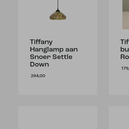
Tiffany
Ti
Hanglamp aan
bu
Snoer Settle
Ro
Down
179
294,00