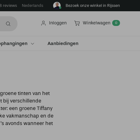
8 reviews
Bezoek onze winkel in Rijssen
Nederlands
Inloggen
Winkelwagen
0
ophangingen
Aanbiedingen
e groene tinten van het
t bij verschillende
ter: een groene Tiffany
elijke vakmanschap en de
s ’s avonds wanneer het