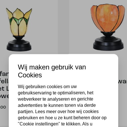
Wij maken gebruik van
ffany lage
Tiffany lage
Cookies
fellamp zwart
tafellamp zwa
Wij gebruiken cookies om uw
t Lovely
met Tulipa
gebruikservaring te optimaliseren, het
ower Yellow
webverkeer te analyseren en gerichte
164,00
advertenties te kunnen tonen via derde
,00
partijen. Lees meer over hoe wij cookies
gebruiken en hoe u ze kunt beheren door op
"Cookie instellingen" te klikken. Als u