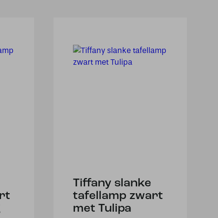
Tiffany slanke
rt
tafellamp zwart
g
met Tulipa