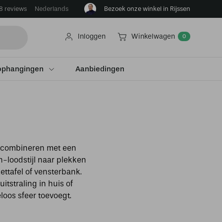
8 reviews
Bezoek onze winkel in Rijssen
Nederlands
Inloggen
Winkelwagen
0
ophangingen
Aanbiedingen
il combineren met een
n-loodstijl naar plekken
ettafel of vensterbank.
itstraling in huis of
loos sfeer toevoegt.