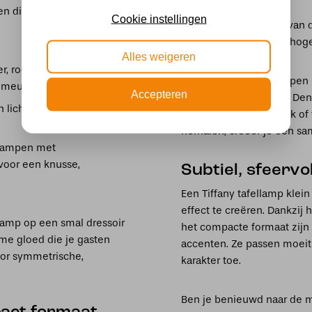
en die aansluiten bij zowel
Cookie instellingen
Let ook op de hoogte van d
ideaal, terwijl een iets ho
Alles weigeren
r, rood of groen en
Kleine Tiffany tafellampen
eubels en rijke stoffen.
Accepteren
andere Tiffanylampen. Den
 lichtere kleuren, zodat de
vloerlamp in de zithoek of 
herhalen, creëer je een sa
ellampen met
voor een knusse,
Subtiel, sfeervol
Een Tiffany tafellamp klei
effect te creëren. Dankzij 
llamp op een smal dressoir
het compacte formaat zijn 
rme gloed die je gasten
accenten. Ze passen moeite
oor symmetrische,
karakter toe.
Ben je benieuwd naar de m