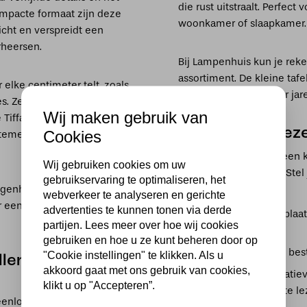
die rust uitstraalt. Perfect
mpacte formaat zijn deze
woonkamer of slaapkamer.
icht en verspreidt een
rheersen.
Bij Lampenhuis kun je rek
assortiment. De kleine taf
 elke centimeter telt, zoals
functioneel, zodat je er ja
jes. Ze nemen weinig plek
Wij maken gebruik van
e Tiffanylamp met zich
Tips bij het kie
Cookies
rtementen genieten van
Bij het uitzoeken van een k
Wij gebruiken cookies om uw
functionaliteit een rol. Ste
gebruikservaring te optimaliseren, het
genheden. Op tafeltjes in
webverkeer te analyseren en gerichte
or een warme, intieme
advertenties te kunnen tonen via derde
Waar wil ik de lamp plaat
partijen. Lees meer over hoe wij cookies
bijzettafel?
gebruiken en hoe u ze kunt beheren door op
Welke kleur past het best
"Cookie instellingen" te klikken. Als u
illende
akkoord gaat met ons gebruik van cookies,
Zoek ik vooral decoratieve
klikt u op "Accepteren”.
bijvoorbeeld om bij te l
eenlopende interieurstijlen.