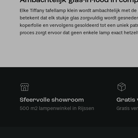
Ambachtelijk glas-in-lood in com
Elke Tiffany tafellamp klein wordt ambachtelijk met de
betekent dat elk stukje glas zorgvuldig wordt gesned
koperfolie en vervolgens gesoldeerd tot een uniek patro
proces zorgt ervoor dat geen enkele lamp exact hetzelf
Sfeervolle showroom
Gratis
500 m2 lampenwinkel in Rijssen
Gratis ve