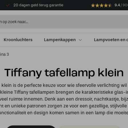
20 dagen geld terug garantie
9.4
90
Kroonluchters
Lampenkappen
Lampvoeten en 
ina 3
Tiffany tafellamp klein
p klein is de perfecte keuze voor wie sfeervolle verlichting w
leine Tiffany tafellampen brengen de karakteristieke glas-i
eel ruimte innemen. Denk aan een dressoir, nachtkastje, bijz
 en unieke patronen zorgen ze voor een gezellige, stijlvolle u
nctionaliteit en design komen samen in een lamp die moeite