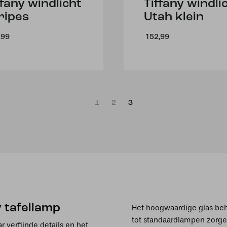
ffany windlicht
Tiffany windli
ripes
Utah klein
,99
152,99
1
2
3
 tafellamp
Het hoogwaardige glas behou
tot standaardlampen zorgen
r verfijnde details en het