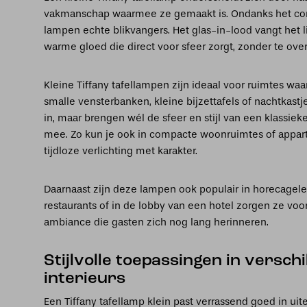
vakmanschap waarmee ze gemaakt is. Ondanks het co
lampen echte blikvangers. Het glas-in-lood vangt het l
warme gloed die direct voor sfeer zorgt, zonder te ove
Kleine Tiffany tafellampen zijn ideaal voor ruimtes waar
smalle vensterbanken, kleine bijzettafels of nachtkast
in, maar brengen wél de sfeer en stijl van een klassiek
mee. Zo kun je ook in compacte woonruimtes of appa
tijdloze verlichting met karakter.
Daarnaast zijn deze lampen ook populair in horecagele
restaurants of in de lobby van een hotel zorgen ze vo
ambiance die gasten zich nog lang herinneren.
Stijlvolle toepassingen in versch
interieurs
Een Tiffany tafellamp klein past verrassend goed in uit