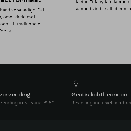
pact formaat
kleine Tiffany tafellampe
aanbod vind je altijd een l
 hand vervaardigd. Dat
en, omwikkeld met
on. Dit traditionele
de is.
 verzending
Gratis lichtbronnen
rzending in NL vanaf € 50,-
Bestelling inclusief lichtbro