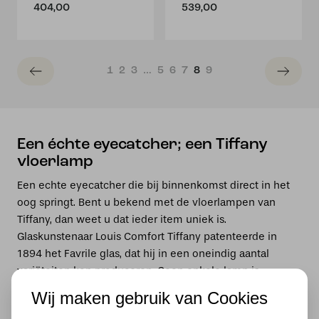
404,00
539,00
1
2
3
…
5
6
7
8
9
Een échte eyecatcher; een Tiffany
vloerlamp
Een echte eyecatcher die bij binnenkomst direct in het
oog springt. Bent u bekend met de vloerlampen van
Tiffany, dan weet u dat ieder item uniek is.
Glaskunstenaar Louis Comfort Tiffany patenteerde in
1894 het Favrile glas, dat hij in een oneindig aantal
variëteiten kon produceren. Geen enkele lamp is
daardoor hetzelfde, u haalt dus echt een bijzonder stukje
Wij maken gebruik van Cookies
kunst in huis. Alle Tiffany producten zijn met de hand