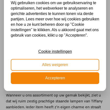
gemaakt en van zeer hoogstaand kwaliteit. Mocht u
Wij gebruiken cookies om uw gebruikservaring te
naast een vloerlamp nog meer op het gebied van
optimaliseren, het webverkeer te analyseren en
verlichting willen aanschaffen, bekijk dan ook eens:
gerichte advertenties te kunnen tonen via derde
partijen. Lees meer over hoe wij cookies gebruiken
en hoe u ze kunt beheren door op "Cookie
Tiffany hanglampen
instellingen" te klikken. Als u akkoord gaat met ons
Tiffany windlichten
gebruik van cookies, klikt u op "Accepteren”.
Tiffany plafondlampen
Tiffany wandlampen
Cookie instellingen
Tiffany glaspanelen
Alles weigeren
Accepteren
Groot assortiment aan Tiffany
staande lampen
Wanneer u ons assortiment op uw gemak bekijkt, ziet u
dat wij ruim zestig prachtige staande lampen van Tiffany
aanbieden. Ieder item heeft z’n eigen charme en straalt