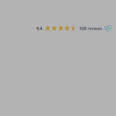
9.4
908 reviews