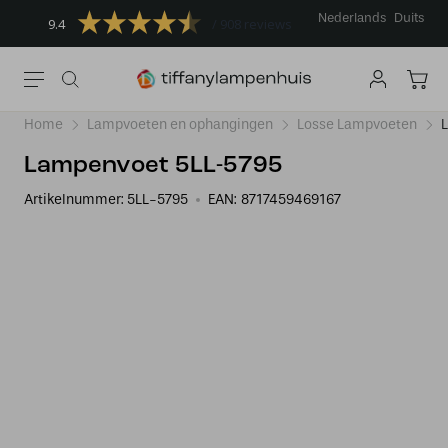
Nederlands
Duits
9.4
908 reviews
Home
Lampvoeten en ophangingen
Losse Lampvoeten
Lampenvoet 5LL-5795
Artikelnummer:
5LL-5795
EAN:
8717459469167