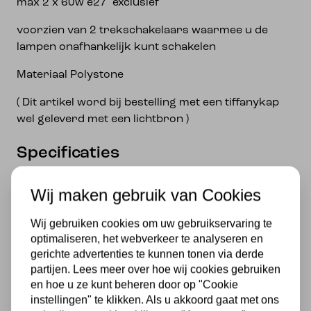
max 2 x 60w e27 exclusief
voorzien van 2 trekschakelaars waarmee u de
lampen onafhankelijk kunt schakelen
Materiaal Polystone
( Dit artikel word bij bestelling met een tiffanykap
wel geleverd met een lichtbron )
Specificaties
Fitting
Wij maken gebruik van Cookies
E27
Wij gebruiken cookies om uw gebruikservaring te
Voeding
optimaliseren, het webverkeer te analyseren en
gerichte advertenties te kunnen tonen via derde
230v
partijen. Lees meer over hoe wij cookies gebruiken
en hoe u ze kunt beheren door op "Cookie
Lichtbron
instellingen" te klikken. Als u akkoord gaat met ons