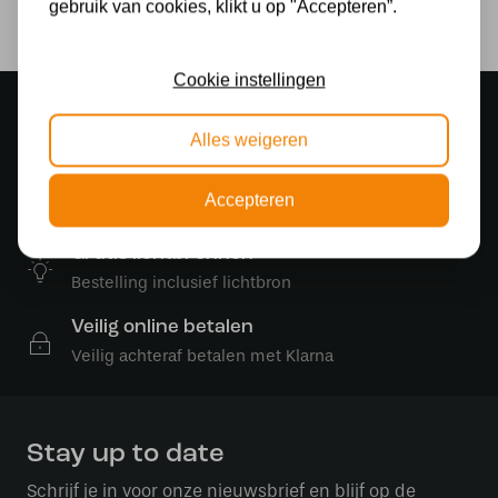
gebruik van cookies, klikt u op "Accepteren”.
Nee
Cookie instellingen
Sfeervolle showroom
500 m2 lampenwinkel in Rijssen
Alles weigeren
Gratis verzending
Accepteren
Gratis verzending in NL vanaf € 50,-
Gratis lichtbronnen
Bestelling inclusief lichtbron
Veilig online betalen
Veilig achteraf betalen met Klarna
Stay up to date
Schrijf je in voor onze nieuwsbrief en blijf op de