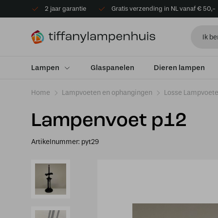
2 jaar garantie
Gratis verzending in NL vanaf € 50,-
Lampen
Glaspanelen
Dieren lampen
Home
Lampvoeten en ophangingen
Losse Lampvoet
Lampenvoet p12
Artikelnummer:
pyt29