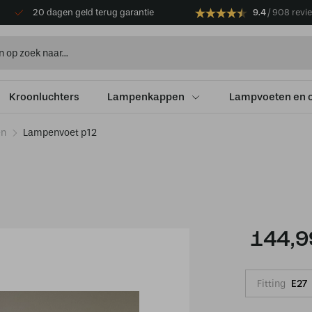
20 dagen geld terug garantie
9.4
908 revi
Kroonluchters
Lampenkappen
Lampvoeten en 
en
Lampenvoet p12
144,9
Fitting
E27