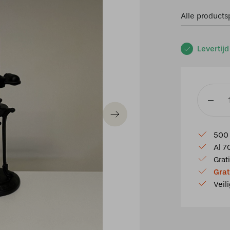
Alle productsp
Levertijd
Lampenv
p12
aantal
500 
Al 7
Grat
Grat
Veil