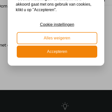
Lichtbron
akkoord gaat met ons gebruik van cookies,
40cm > 45 doorsnee
klikt u op "Accepteren”.
Cookie instellingen
Alles weigeren
g met een tiffanykap wel
Accepteren