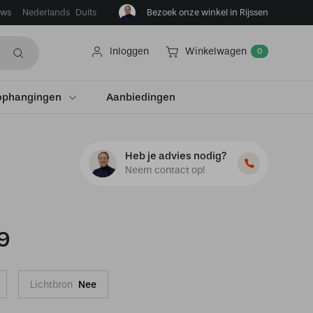
ews
Bezoek onze winkel in Rijssen
Nederlands
Duits
Inloggen
Winkelwagen
0
ophangingen
Aanbiedingen
Heb je advies nodig?
Neem contact op!
9
Lichtbron
Nee