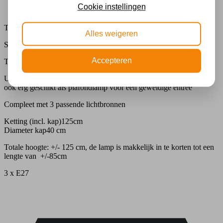
Beschrijving
Cookie instellingen
Extra informatie
Tiffany hanglamp Ø 40cm Italy 8842
Alles weigeren
Specificaties
Accepteren
Tiffany hanglamp Italy.
Uitgerust met 3 fittingen voor veel en mooi verdeeld licht .
ook erg geschikt als plafondlamp voor een geweldige entree
Compleet met 3 passende lichtbronnen
Ketting (incl. kap)125cm
Diameter kap40 cm
Totale hoogte: +/- 125 cm, de lamp is makkelijk in te korten tot een
lengte van +/-85cm
3 x E27