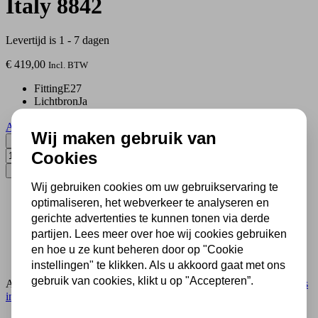
Italy 8842
Levertijd is 1 - 7 dagen
€
419,00
Incl. BTW
Fitting
E27
Lichtbron
Ja
Alle productspecificaties
Wij maken gebruik van
Tiffany hanglamp Ø 40cm Italy 8842 aantal
Cookies
Toevoegen aan winkelwagen
Wij gebruiken cookies om uw gebruikservaring te
optimaliseren, het webverkeer te analyseren en
500 m2 lampenwinkel in Rijssen
gerichte advertenties te kunnen tonen via derde
Al 70 jaar expert in lampen
Gratis verzending in NL vanaf € 50,-
partijen. Lees meer over hoe wij cookies gebruiken
Gratis lichtbronnen inbegrepen
en hoe u ze kunt beheren door op "Cookie
Veilig achteraf betalen met Klarna
instellingen" te klikken. Als u akkoord gaat met ons
gebruik van cookies, klikt u op "Accepteren”.
Artikelnummer:
yt22+8842
Categorie:
Glas in lood hanglamp
,
Glas
in lood lamp
,
Lampen
,
Omhoog schijnend
,
Tiffany hanglamp