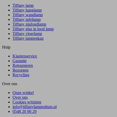
Tiffany lamp
Tiffany hanglamp
Tiffany wandlamp
Tiffany tafellamp
Tiffany plafondlamp
Tiffany glas in lood lamp
Tiffany vloerlamp
Tiffany lampenkap
Hulp
Klantenservice
Garantie
Retourneren
Bezorgen
Recycling
Over ons
Onze winkel
Over ons
Cookies wijzigen
info@tiffanylampenhuis.nl
0548 20 90 29