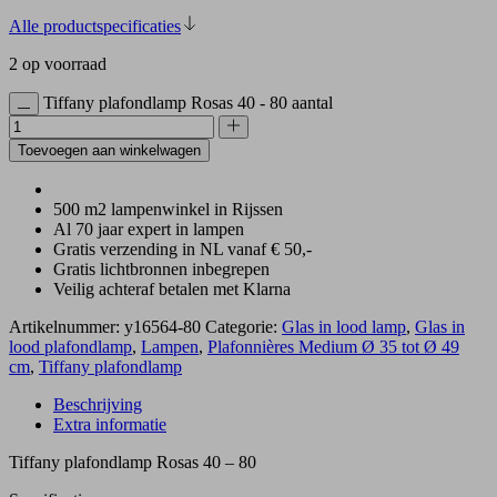
Alle productspecificaties
2 op voorraad
Tiffany plafondlamp Rosas 40 - 80 aantal
Toevoegen aan winkelwagen
500 m2 lampenwinkel in Rijssen
Al 70 jaar expert in lampen
Gratis verzending in NL vanaf € 50,-
Gratis lichtbronnen inbegrepen
Veilig achteraf betalen met Klarna
Artikelnummer:
y16564-80
Categorie:
Glas in lood lamp
,
Glas in
lood plafondlamp
,
Lampen
,
Plafonnières Medium Ø 35 tot Ø 49
cm
,
Tiffany plafondlamp
Beschrijving
Extra informatie
Tiffany plafondlamp Rosas 40 – 80