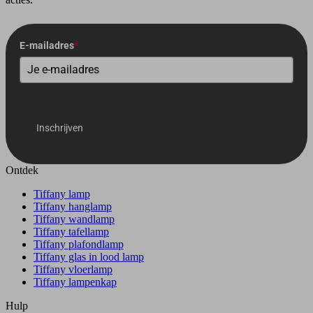
E-mailadres
*
Inschrijven
Ontdek
Tiffany lamp
Tiffany hanglamp
Tiffany wandlamp
Tiffany tafellamp
Tiffany plafondlamp
Tiffany glas in lood lamp
Tiffany vloerlamp
Tiffany lampenkap
Hulp