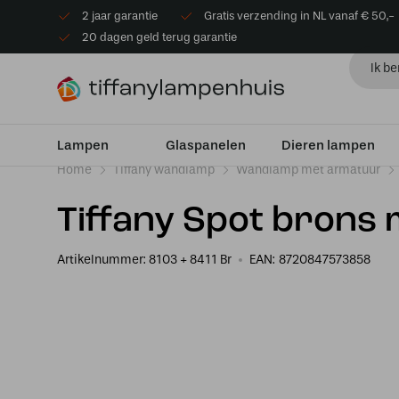
2 jaar garantie
Gratis verzending in NL vanaf € 50,-
20 dagen geld terug garantie
Lampen
Glaspanelen
Dieren lampen
Home
Tiffany wandlamp
Wandlamp met armatuur
Tiffany Spot brons 
Artikelnummer:
8103 + 8411 Br
EAN:
8720847573858