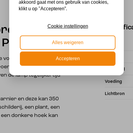
akkoord gaat met ons gebruik van cookies,
klikt u op "Accepteren”.
Cookie instellingen
Specific
brons met
 Purple
Alles weigeren
Fitting
Merk
 de vorm van een tulp. De
Accepteren
roene doorzichtige glas
Materiaal
n de lamp tegelijkertijd
Voeding
Lichtbron
arnier en deze kan 350
hilderij, een plant, een
 een donkere hoek kan