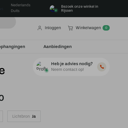
Nederlands
Bezoek onze winkel in
ws
Rijssen
Duits
Inloggen
Winkelwagen
0
ophangingen
Aanbiedingen
Heb je advies nodig?
e
Neem contact op!
0
Lichtbron
Ja