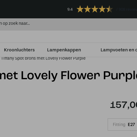
9.4
908 revie
Kroonluchters
Lampenkappen
Lampvoeten en 
Tiffany Spot brons met Lovely Flower Purple
met Lovely Flower Purpl
157,0
Fitting
E27