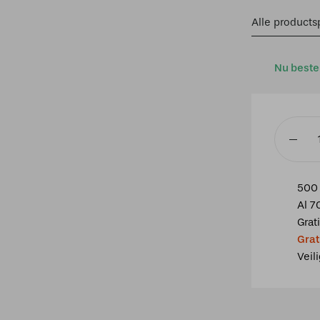
Alle productsp
Nu beste
Tiffany
Spot
brons
500 
met
Al 7
Lovely
Grat
Flower
Grat
Purple
Veil
aantal