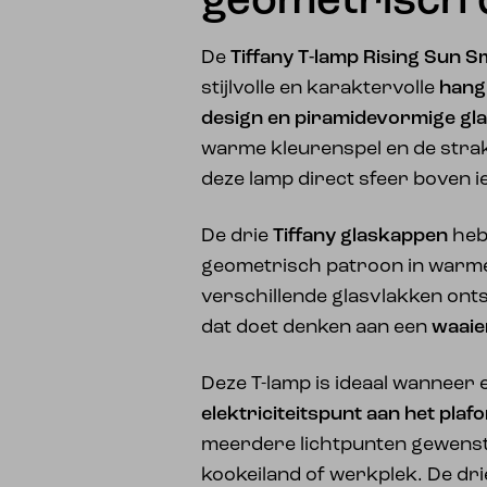
geometrisch 
De
Tiffany T-lamp Rising Sun Sm
stijlvolle en karaktervolle
hang
design en piramidevormige gl
warme kleurenspel en de str
deze lamp direct sfeer boven ie
De drie
Tiffany glaskappen
heb
geometrisch patroon in warme
verschillende glasvlakken onts
dat doet denken aan een
waaie
Deze T-lamp is ideaal wanneer 
elektriciteitspunt aan het plaf
meerdere lichtpunten gewenst z
kookeiland of werkplek. De dr