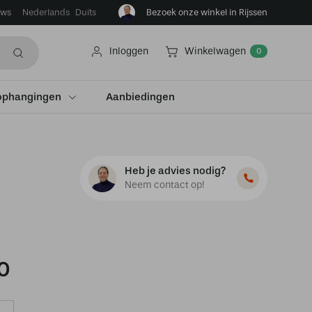
ews
Bezoek onze winkel in Rijssen
Nederlands
Duits
Inloggen
Winkelwagen
0
ophangingen
Aanbiedingen
Heb je advies nodig?
Neem contact op!
0