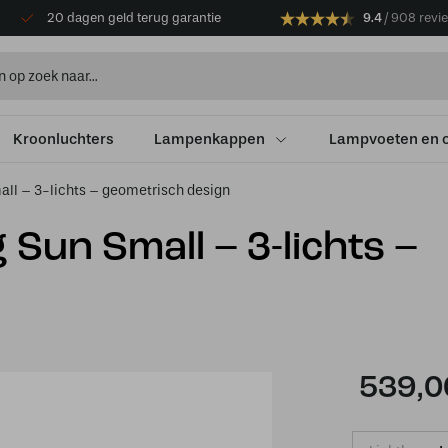
20 dagen geld terug garantie
9.4
908 revi
Kroonluchters
Lampenkappen
Lampvoeten en 
all – 3-lichts – geometrisch design
 Sun Small – 3-lichts –
539,0