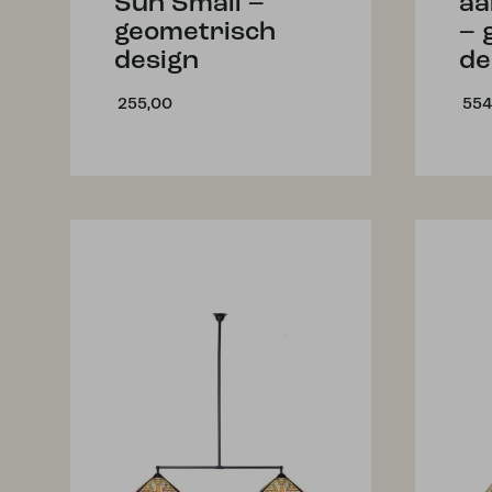
Sun Small –
aa
geometrisch
– 
design
de
255,00
554