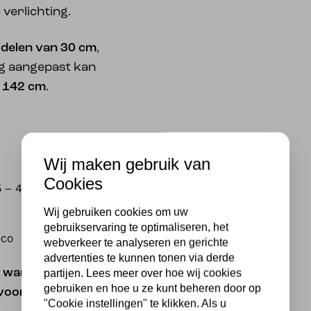
 verlichting.
 delen van 30 cm
,
g aangepast kan
f 142 cm
.
Wij maken gebruik van
Cookies
45 – 45 cm
Wij gebruiken cookies om uw
gebruikservaring te optimaliseren, het
eco
webverkeer te analyseren en gerichte
advertenties te kunnen tonen via derde
met warme kleuren en
partijen. Lees meer over hoe wij cookies
gebruiken en hoe u ze kunt beheren door op
voor sfeervolle
"Cookie instellingen" te klikken. Als u