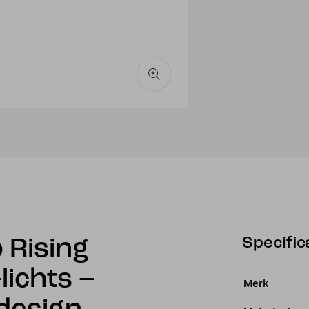
–
geometr
design
aantal
Specific
 Rising
lichts –
Merk