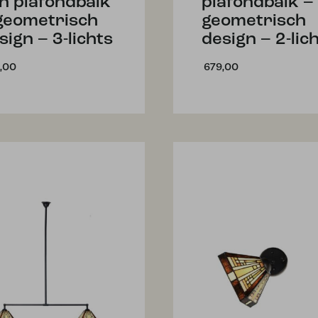
n plafondbalk
plafondbalk –
geometrisch
geometrisch
sign – 3-lichts
design – 2-lic
,00
679,00