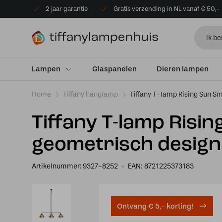
2 jaar garantie
Gratis verzending in NL vanaf € 50,-
Lampen
Glaspanelen
Dieren lampen
Home
Tiffany hanglamp
Tiffany T-lamp Rising Sun Sm
Tiffany T-lamp Rising
geometrisch design
Artikelnummer:
9327-8252
EAN:
8721225373183
Ontvang € 5,- korting!