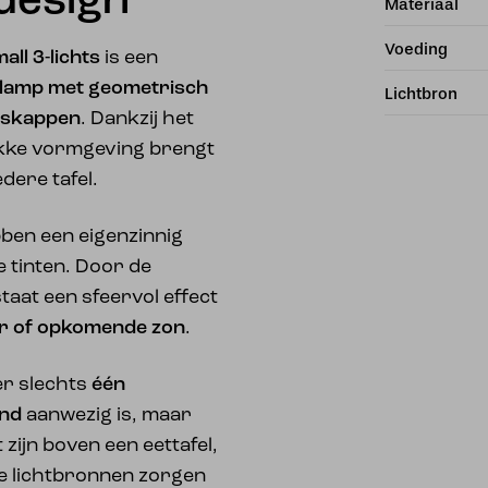
design
Materiaal
Voeding
all 3-lichts
is een
lamp met geometrisch
Lichtbron
askappen
. Dankzij het
akke vormgeving brengt
dere tafel.
ben een eigenzinnig
 tinten. Door de
taat een sfeervol effect
r of opkomende zon
.
er slechts
één
ond
aanwezig is, maar
ijn boven een eettafel,
ie lichtbronnen zorgen