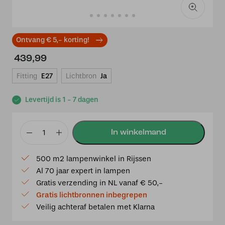
Ontvang € 5,- korting!
439,99
Fitting
E27
Lichtbron
Ja
Levertijd is 1 - 7 dagen
Tiffany
tafellamp
500 m2 lampenwinkel in Rijssen
Italy
Al 70 jaar expert in lampen
40
Gratis verzending in NL vanaf € 50,-
P52
Gratis lichtbronnen inbegrepen
aantal
Veilig achteraf betalen met Klarna