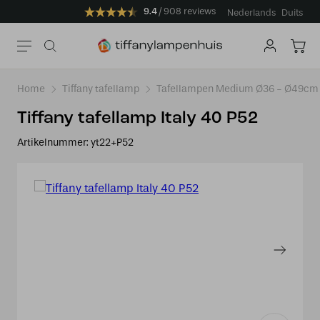
9.4
908 reviews
Nederlands
Duits
Home
Tiffany tafellamp
Tafellampen Medium Ø36 - Ø49cm
Tiffany tafellamp Italy 40 P52
Artikelnummer:
yt22+P52