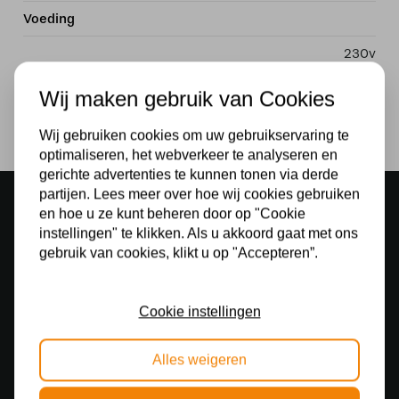
Voeding
230v
Lichtbron
Wij maken gebruik van Cookies
Ja
Wij gebruiken cookies om uw gebruikservaring te
optimaliseren, het webverkeer te analyseren en
gerichte advertenties te kunnen tonen via derde
partijen. Lees meer over hoe wij cookies gebruiken
Sfeervolle showroom
en hoe u ze kunt beheren door op "Cookie
500 m2 lampenwinkel in Rijssen
instellingen" te klikken. Als u akkoord gaat met ons
gebruik van cookies, klikt u op "Accepteren”.
Gratis verzending
Gratis verzending in NL vanaf € 50,-
Cookie instellingen
Gratis lichtbronnen
Bestelling inclusief lichtbron
Alles weigeren
Veilig online betalen