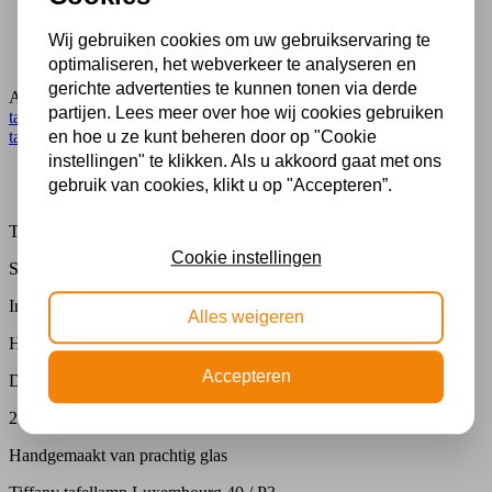
Al 70 jaar expert in lampen
Gratis verzending in NL vanaf € 50,-
Gratis lichtbronnen inbegrepen
Wij gebruiken cookies om uw gebruikservaring te
Veilig achteraf betalen met Klarna
optimaliseren, het webverkeer te analyseren en
gerichte advertenties te kunnen tonen via derde
Artikelnummer:
yt29-p3
Categorie:
Glas in lood lamp
,
Glas in lood
partijen. Lees meer over hoe wij cookies gebruiken
tafellamp
,
Lampen
,
Tafellampen Medium Ø36 - Ø49cm
,
Tiffany
tafellamp
en hoe u ze kunt beheren door op "Cookie
instellingen" te klikken. Als u akkoord gaat met ons
Beschrijving
gebruik van cookies, klikt u op "Accepteren”.
Extra informatie
Tiffany tafellamp Luxembourg 40 / P3
Cookie instellingen
Specificaties
Imposante Tiffany tafellamp
Alles weigeren
Hoogte : 61 cm
Accepteren
Diameter kap40 cm
2 x E27 / 40 watt
Handgemaakt van prachtig glas