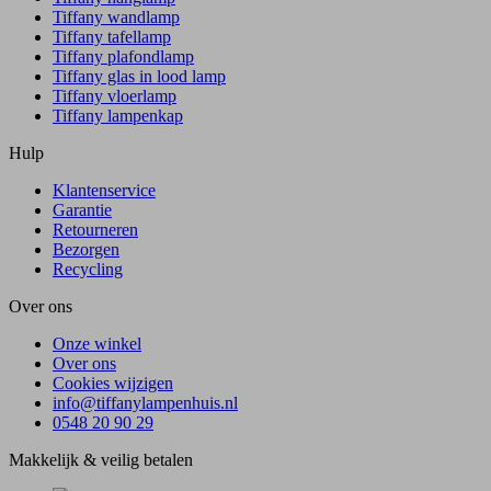
Tiffany wandlamp
Tiffany tafellamp
Tiffany plafondlamp
Tiffany glas in lood lamp
Tiffany vloerlamp
Tiffany lampenkap
Hulp
Klantenservice
Garantie
Retourneren
Bezorgen
Recycling
Over ons
Onze winkel
Over ons
Cookies wijzigen
info@tiffanylampenhuis.nl
0548 20 90 29
Makkelijk & veilig betalen