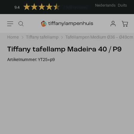
Nederlands
Duits
9.4
908 reviews
Home
Tiffany tafellamp
Tafellampen Medium Ø36 - Ø49cm
Tiffany tafellamp Madeira 40 / P9
Artikelnummer:
YT25+p9