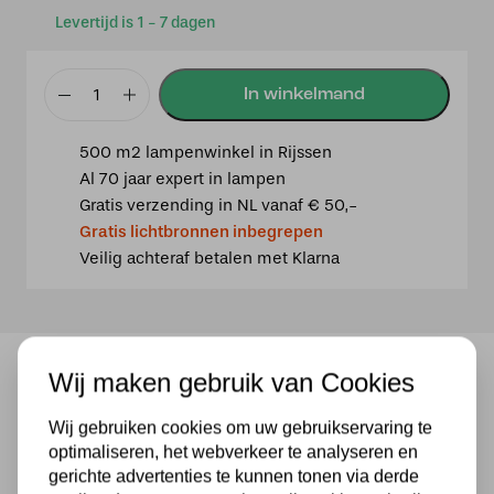
Levertijd is 1 - 7 dagen
Tiffany
tafellamp
500 m2 lampenwinkel in Rijssen
Madeira
Al 70 jaar expert in lampen
40
Gratis verzending in NL vanaf € 50,-
/
Gratis lichtbronnen inbegrepen
P9
Veilig achteraf betalen met Klarna
aantal
Wij maken gebruik van Cookies
Tiffany tafellamp Madeira 40 / P9
Wij gebruiken cookies om uw gebruikservaring te
Tafellamp met opvallende Tiffany kap.
optimaliseren, het webverkeer te analyseren en
De prachtige kunsthars voet maakt het tot een heel
gerichte advertenties te kunnen tonen via derde