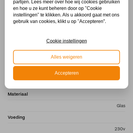
bijzonder geheel.
partijen. Lees meer over hoe wij cookies gebruiken
en hoe u ze kunt beheren door op "Cookie
Diameter kap40 cm
instellingen" te klikken. Als u akkoord gaat met ons
Totale hoogte62 cm
gebruik van cookies, klikt u op "Accepteren”.
2 x E27 40 watt
Cookie instellingen
Handgemaakt van echt glas
Alles weigeren
Specificaties
Fitting
Accepteren
E27
Materiaal
Glas
Voeding
230v