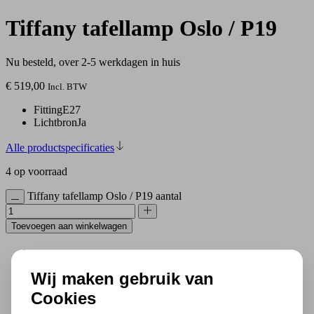
Tiffany tafellamp Oslo / P19
Nu besteld, over 2-5 werkdagen in huis
€
519,00
Incl. BTW
Fitting
E27
Lichtbron
Ja
Alle productspecificaties
4 op voorraad
Tiffany tafellamp Oslo / P19 aantal
Toevoegen aan winkelwagen
500 m2 lampenwinkel in Rijssen
Wij maken gebruik van
Al 70 jaar expert in lampen
Gratis verzending in NL vanaf € 50,-
Cookies
Gratis lichtbronnen inbegrepen
Veilig achteraf betalen met Klarna