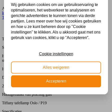
Wij gebruiken cookies om uw gebruikservaring te
Artikelnummer:
kt2666+p19
Categorie:
Glas in lood lamp
,
Glas in
optimaliseren, het webverkeer te analyseren en
lood tafellamp
,
Lampen
,
Tafellampen Medium Ø36 - Ø49cm
,
gerichte advertenties te kunnen tonen via derde
Tiffany tafellamp
partijen. Lees meer over hoe wij cookies gebruiken
Beschrijving
en hoe u ze kunt beheren door op "Cookie
Extra informatie
instellingen" te klikken. Als u akkoord gaat met ons
gebruik van cookies, klikt u op "Accepteren”.
Tiffany tafellamp Oslo / P19
Specificaties
Cookie instellingen
Heel vakkundig gemaakte Tiffany tafellamp gecombineerd met
stijlvolle voet met een patroon met bladeren.
Alles weigeren
Hoogte : 61 cm
Diameter kap40 cm
Accepteren
2 x E27 / 40 watt
Handgemaakt van prachtig glas
Tiffany tafellamp Oslo / P19
Specificaties