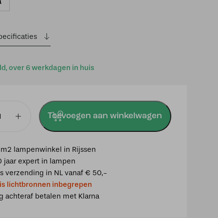
a
ecificaties
ld, over 6 werkdagen in huis
Toevoegen aan winkelwagen
m2 lampenwinkel in Rijssen
0 jaar expert in lampen
is verzending in NL vanaf € 50,-
u
is lichtbronnen inbegrepen
sbloem"
ig achteraf betalen met Klarna
balk