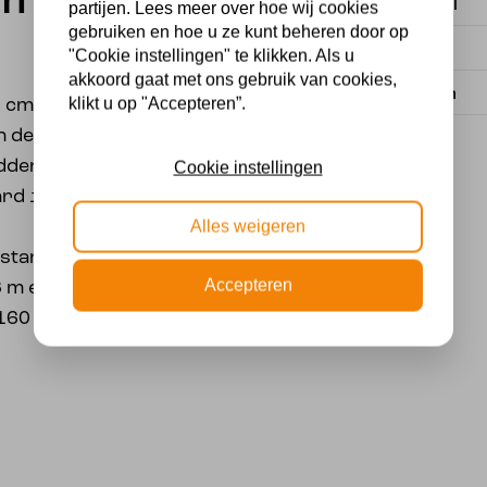
m” aan
Materiaal
partijen. Lees meer over hoe wij cookies
gebruiken en hoe u ze kunt beheren door op
Voeding
"Cookie instellingen" te klikken. Als u
akkoord gaat met ons gebruik van cookies,
Lichtbron
klikt u op "Accepteren”.
0 cm. Breedte 8 cm.
n de 3 katoenpendels op
idden.
Cookie instellingen
ard 150 cm.en
Alles weigeren
us standaard ca 160 cm.
Accepteren
3 m een ideale hoogte
 160 = 140 cm