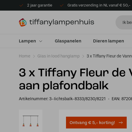
2 jaar garantie
Gratis verzending in NL vanaf € 50,-
Lampen
Glaspanelen
Dieren lampen
Home
Glas in lood hanglamp
3 x Tiffany Fleur de Va
3 x Tiffany Fleur d
aan plafondbalk
Artikelnummer:
3-lichtsbalk-8333/8230/8221
EAN:
8720
Ontvang € 5,- korting!