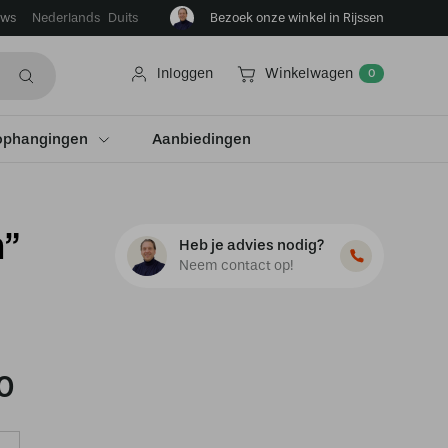
ews
Bezoek onze winkel in Rijssen
Nederlands
Duits
Inloggen
Winkelwagen
0
ophangingen
Aanbiedingen
m”
Heb je advies nodig?
Neem contact op!
0