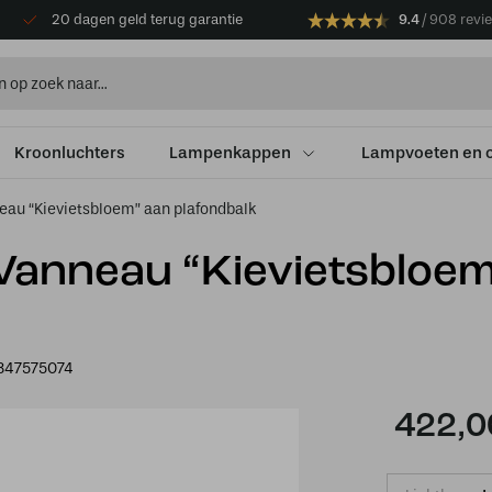
20 dagen geld terug garantie
9.4
908 revi
Kroonluchters
Lampenkappen
Lampvoeten en 
nneau “Kievietsbloem” aan plafondbalk
e Vanneau “Kievietsbloe
847575074
422,0