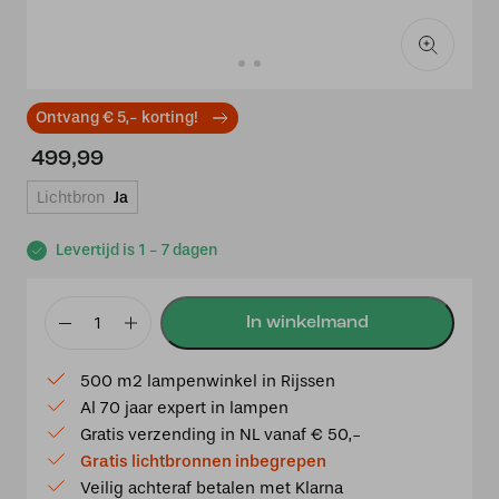
Ontvang € 5,- korting!
499,99
Lichtbron
Ja
Levertijd is 1 - 7 dagen
3
x
500 m2 lampenwinkel in Rijssen
Tiffany
Al 70 jaar expert in lampen
Liseron
Gratis verzending in NL vanaf € 50,-
Pink
Gratis lichtbronnen inbegrepen
3
Veilig achteraf betalen met Klarna
aan