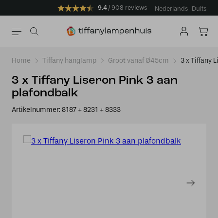
9.4
908 reviews
Nederlands
Duits
Home
Tiffany hanglamp
Groot vanaf Ø45cm
3 x Tiffany 
3 x Tiffany Liseron Pink 3 aan
plafondbalk
Artikelnummer:
8187 + 8231 + 8333