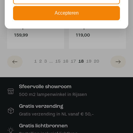
Accepteren
Tiffany wandlamp
Tiffany Wandlamp
Stripes cilinder
Tulip
159,99
119,00
1
2
3
…
15
16
17
18
19
20
Sfeervolle showroom
500 m2 lampenwinkel in Rijssen
Gratis verzending
Gratis verzending in NL vanaf € 50,-
Gratis lichtbronnen