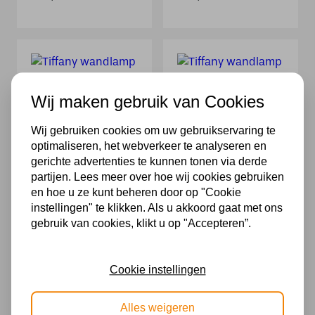
Wij maken gebruik van Cookies
Wij gebruiken cookies om uw gebruikservaring te
optimaliseren, het webverkeer te analyseren en
Tiffany wandlamp
Tiffany wandlamp
Sky Blue – Art
Starry Night –
gerichte advertenties te kunnen tonen via derde
Nouveau –
sterrenhemel
partijen. Lees meer over hoe wij cookies gebruiken
sterrenhemel
design – 2-lichts
en hoe u ze kunt beheren door op "Cookie
design
239,00
instellingen" te klikken. Als u akkoord gaat met ons
155,00
gebruik van cookies, klikt u op "Accepteren”.
Cookie instellingen
Alles weigeren