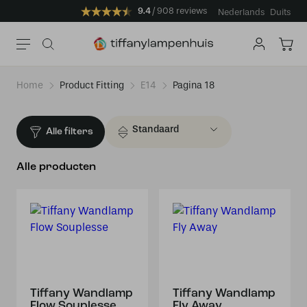
9.4
908 reviews
Nederlands
Duits
Home
Product Fitting
E14
Pagina 18
Alle filters
Alle producten
Tiffany Wandlamp
Tiffany Wandlamp
Flow Souplesse
Fly Away