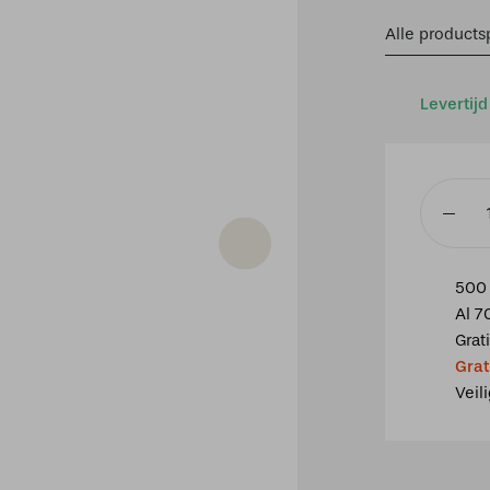
Alle productsp
Levertijd
Tiffany
wandla
Yesterda
500 
schaal
Al 7
aantal
Grat
Grat
Veil