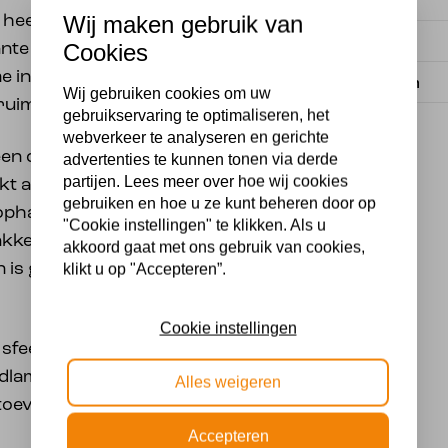
Voeding
Wij maken gebruik van
heeft een filigrane
Wattage
Cookies
nte uitstraling. De
e in diverse tinten en
Lichtbron
Wij gebruiken cookies om uw
ruimte.
gebruikservaring te optimaliseren, het
webverkeer te analyseren en gerichte
een doorsnede van 30
advertenties te kunnen tonen via derde
partijen. Lees meer over hoe wij cookies
ikt als wandlamp. De
gebruiken en hoe u ze kunt beheren door op
 ophanging, draad en
"Cookie instellingen" te klikken. Als u
elijk te installeren is.
akkoord gaat met ons gebruik van cookies,
n is geschikt voor een
klikt u op "Accepteren”.
Cookie instellingen
 sfeerverlichting of als
ndlamp uit de Yesterday
Alles weigeren
toevoeging zijn aan jouw
Accepteren