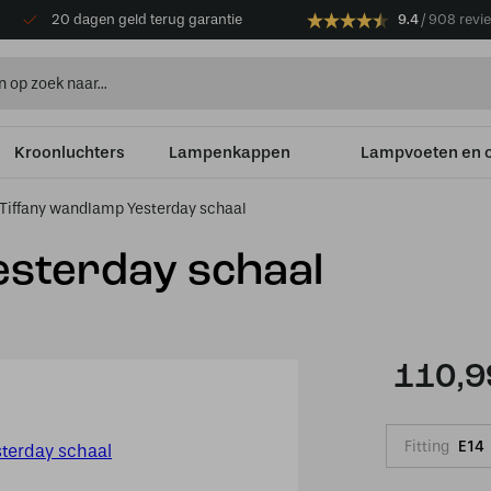
20 dagen geld terug garantie
9.4
908 revi
Kroonluchters
Lampenkappen
Lampvoeten en 
Tiffany wandlamp Yesterday schaal
esterday schaal
110,9
Fitting
E14