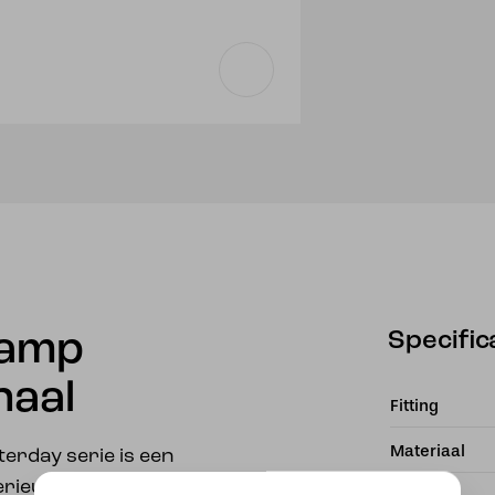
Specific
lamp
haal
Fitting
Materiaal
terday serie is een
erieur. De lamp is