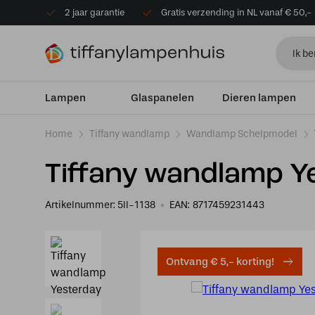
2 jaar garantie
Gratis verzending in NL vanaf € 50,-
Lampen
Glaspanelen
Dieren lampen
Home
Tiffany wandlamp
Wandlamp Schelpmodel
Tiffany wandlamp Y
Artikelnummer:
5ll-1138
EAN:
8717459231443
Ontvang € 5,- korting!