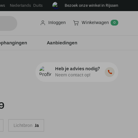
ews
Bezoek onze winkel in Rijssen
Nederlands
Duits
Inloggen
Winkelwagen
0
ophangingen
Aanbiedingen
Heb je advies nodig?
Neem contact op!
9
Lichtbron
Ja