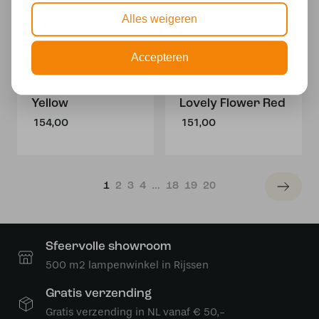
Alles weigeren
Accepteren
Kleine Tiffany
Kleine Tiffany
Plafonnière Aiko
Plafonnière
Yellow
Lovely Flower Red
154,00
151,00
1
2
3
4
…
18
19
20
Sfeervolle showroom
500 m2 lampenwinkel in Rijssen
Gratis verzending
Gratis verzending in NL vanaf € 50,-