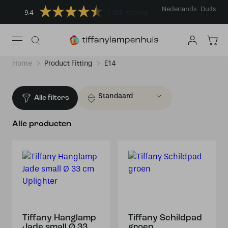
Nederlands
Duits
9.4
908 reviews
Home
Product Fitting
E14
Alle filters
Alle producten
Tiffany Hanglamp
Tiffany Schildpad
Jade small Ø 33
groen