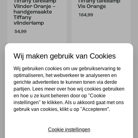
Tiffany tafellamp
Tiffany tafellamp
Vlinder Oranje –
Vis Orange
handgemaakte
164,99
Tiffany
vlinderlamp
54,99
Wij maken gebruik van Cookies
Wij gebruiken cookies om uw gebruikservaring te
optimaliseren, het webverkeer te analyseren en
gerichte advertenties te kunnen tonen via derde
partijen. Lees meer over hoe wij cookies gebruiken
en hoe u ze kunt beheren door op "Cookie
Tiffany Vis
Tiffany Uil
instellingen" te klikken. Als u akkoord gaat met ons
74,99
89,99
gebruik van cookies, klikt u op "Accepteren”.
Cookie instellingen