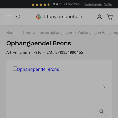
9.4
908 reviews
Nederlands
Duits
Home
Lampvoeten en ophangingen
Ophangingen Hanglamp
Ophangpendel Brons
Artikelnummer:
7916
EAN:
8719324990455