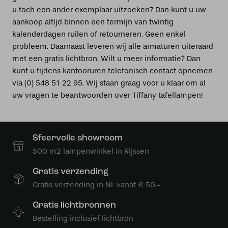
u toch een ander exemplaar uitzoeken? Dan kunt u uw
aankoop altijd binnen een termijn van twintig
kalenderdagen ruilen of retourneren. Geen enkel
probleem. Daarnaast leveren wij alle armaturen uiteraard
met een gratis lichtbron. Wilt u meer informatie? Dan
kunt u tijdens kantooruren telefonisch contact opnemen
via (0) 548 51 22 95. Wij staan graag voor u klaar om al
uw vragen te beantwoorden over Tiffany tafellampen!
Sfeervolle showroom
500 m2 lampenwinkel in Rijssen
Gratis verzending
Gratis verzending in NL vanaf € 50,-
Gratis lichtbronnen
Bestelling inclusief lichtbron