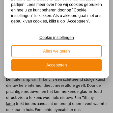
partijen. Lees meer over hoe wij cookies gebruiken
en hoe u ze kunt beheren door op "Cookie
instellingen" te klikken. Als u akkoord gaat met ons
De mooiste exemplaren vindt u hier
gebruik van cookies, klikt u op "Accepteren”.
Bent u bekend met de tafellampen van Tiffany, dan weet
u dat ieder item uniek is. Dat komt omdat het
bij
Tiffany
om handwerk gaat. Daarnaast zijn de gebruikte
Cookie instellingen
glassoorten – binnen dezelfde kleur – per centimeter
verschillend. Voor welk exemplaar u ook gaat, er is
Alles weigeren
niemand die precies dezelfde tafellamp in huis heeft
staan. En als echte liefhebber van mooie en unieke
Accepteren
exemplaren, is dat natuurlijk een hele fijne gedachte.
Een
tafellamp van Tiffany
is een schitterend stukje kunst
die uw hele interieur direct meer allure geeft. Door de
prachtige motieven en het kenmerkende glas-in-lood
effect, ziet u telkens weer iets nieuws. Een
Tiffany
lamp
trekt ieders aandacht en brengt enorm veel warmte
en kleur in huis. Een echte eyecatcher dus!