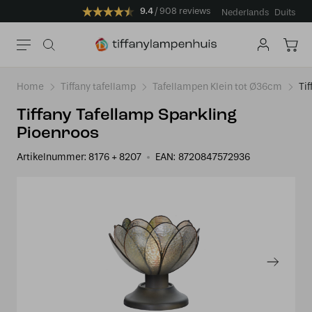
9.4
908 reviews
Nederlands
Duits
Home
Tiffany tafellamp
Tafellampen Klein tot Ø36cm
Ti
Tiffany Tafellamp Sparkling
Pioenroos
Artikelnummer:
8176 + 8207
EAN:
8720847572936