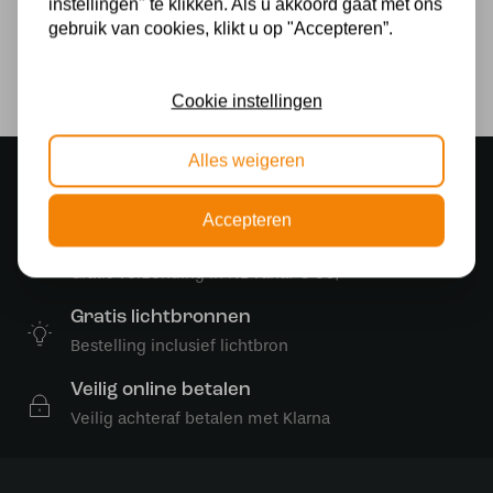
instellingen" te klikken. Als u akkoord gaat met ons
gebruik van cookies, klikt u op "Accepteren”.
Lichtbron
Ja
Cookie instellingen
Alles weigeren
Sfeervolle showroom
500 m2 lampenwinkel in Rijssen
Accepteren
Gratis verzending
Gratis verzending in NL vanaf € 50,-
Gratis lichtbronnen
Bestelling inclusief lichtbron
Veilig online betalen
Veilig achteraf betalen met Klarna