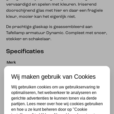
vervaardigd en spelen met kleuren. Iriserend
doorschijnend glas met hier en daar een fragiele
kleur, mooier kan het eigenlijk niet.
De prachtige glaskap is geassembleerd aan
Tafellamp armatuur Dynamic. Compleet met snoer,
stekker en schakelaar.
Specificaties
Merk
Art Deco Trade
Wij maken gebruik van Cookies
Materiaal
Wij gebruiken cookies om uw gebruikservaring te
Glas
optimaliseren, het webverkeer te analyseren en
gerichte advertenties te kunnen tonen via derde
Voeding
partijen. Lees meer over hoe wij cookies gebruiken
en hoe u ze kunt beheren door op "Cookie
230v