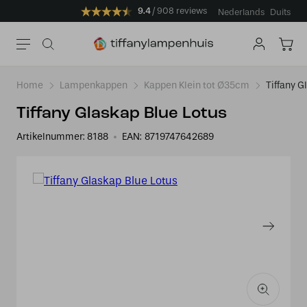
9.4
908 reviews
Nederlands
Duits
Home
Lampenkappen
Kappen Klein tot Ø35cm
Tiffany G
Tiffany Glaskap Blue Lotus
Artikelnummer:
8188
EAN:
8719747642689