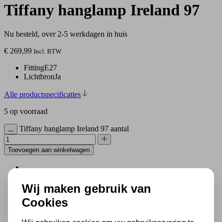
Tiffany hanglamp Ireland 97
Nu besteld, over 2-5 werkdagen in huis
€
269,99
Incl. BTW
Fitting
E27
Lichtbron
Ja
Alle productspecificaties
5 op voorraad
Tiffany hanglamp Ireland 97 aantal
Toevoegen aan winkelwagen
500 m2 lampenwinkel in Rijssen
Al 70 jaar expert in lampen
Wij maken gebruik van
Gratis verzending in NL vanaf € 50,-
Cookies
Gratis lichtbronnen inbegrepen
Veilig achteraf betalen met Klarna