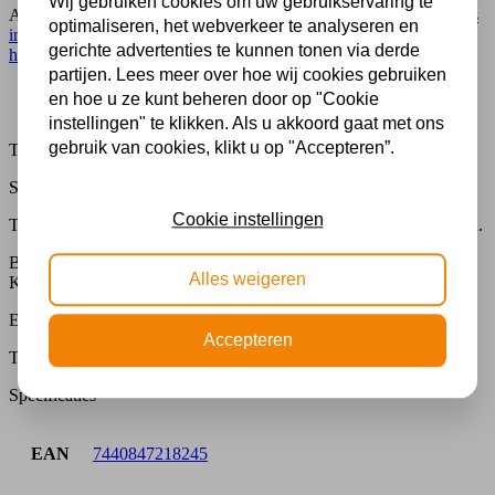
Wij gebruiken cookies om uw gebruikservaring te
Artikelnummer:
TT109_97
Categorie:
Glas in lood hanglamp
,
Glas
optimaliseren, het webverkeer te analyseren en
in lood lamp
,
Lampen
,
Medium van Ø26 tot Ø45cm
,
Tiffany
gerichte advertenties te kunnen tonen via derde
hanglamp
,
Top-Collectie
partijen. Lees meer over hoe wij cookies gebruiken
Beschrijving
en hoe u ze kunt beheren door op "Cookie
Extra informatie
instellingen" te klikken. Als u akkoord gaat met ons
gebruik van cookies, klikt u op "Accepteren”.
Tiffany hanglamp Ireland 97
Specificaties
Cookie instellingen
Tiffany hanglamp met een rechthoekige kap in geometrisch patroon.
Bronskleurige ketting125 cm.
Alles weigeren
Kap25 x 35 cm.
E27 / 40 watt of spaarlamp naar keuze.
Accepteren
Tiffany hanglamp Ireland 97
Specificaties
EAN
7440847218245