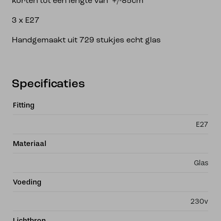
korten tot een lengte van +/-85cm
3 x E27
Handgemaakt uit 729 stukjes echt glas
Specificaties
Fitting
E27
Materiaal
Glas
Voeding
230v
Lichtbron