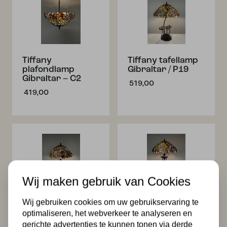
Tiffany
Tiffany tafellamp
plafondlamp
Gibraltar / P19
Gibraltar – C2
519,00
419,00
Wij maken gebruik van Cookies
Tiffany tafellamp
Tiffany tafellamp
Wij gebruiken cookies om uw gebruikservaring te
Gibraltar 40 / P3
Gibraltar 40 – P52
optimaliseren, het webverkeer te analyseren en
464,99
479,99
gerichte advertenties te kunnen tonen via derde