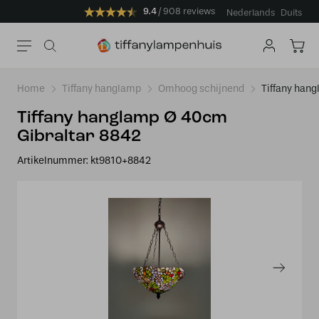
9.4
908 reviews
Nederlands
Duits
Home
Tiffany hanglamp
Omhoog schijnend
Tiffany han
Tiffany hanglamp Ø 40cm
Gibraltar 8842
Artikelnummer:
kt9810+8842