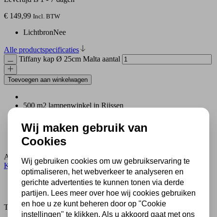
€
149,99
Incl. BTW
Lichtbron
Nee
Alle productspecificaties
Tiffany kap Ø 25cm Malta aantal
Toevoegen aan winkelwagen
500 m2 lampenwinkel in Rijssen
Al 70 jaar expert in lampen
Gratis verzending in NL vanaf € 50,-
Wij maken gebruik van
Gratis lichtbronnen inbegrepen
Cookies
Veilig achteraf betalen met Klarna
Artikelnummer:
yt19
Categorie:
Glas in lood lampenkap
,
Kappen
Wij gebruiken cookies om uw gebruikservaring te
Klein tot Ø35cm
,
Lampenkappen
optimaliseren, het webverkeer te analyseren en
Beschrijving
gerichte advertenties te kunnen tonen via derde
Extra informatie
partijen. Lees meer over hoe wij cookies gebruiken
en hoe u ze kunt beheren door op "Cookie
Tiffany kap Ø 25cm Malta
instellingen" te klikken. Als u akkoord gaat met ons