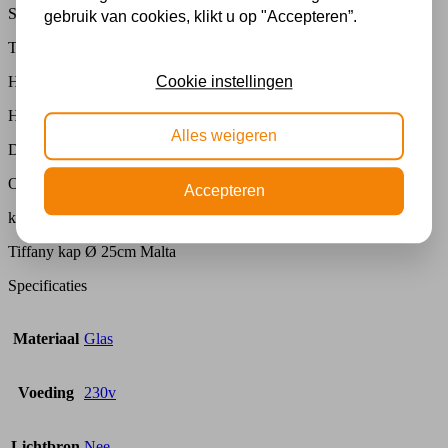
Specificaties
gebruik van cookies, klikt u op "Accepteren”.
Tiffany kap
Handgemaakt van echt glas.
Cookie instellingen
Hoog: 16 cm.
Alles weigeren
Doorsnede: 25 cm.
Opening: 1 cm
Accepteren
kap geschikt voor o.a plafondlamp / hanglamp of tafellamp
Tiffany kap Ø 25cm Malta
Specificaties
Materiaal
Glas
Voeding
230v
Lichtbron
Nee