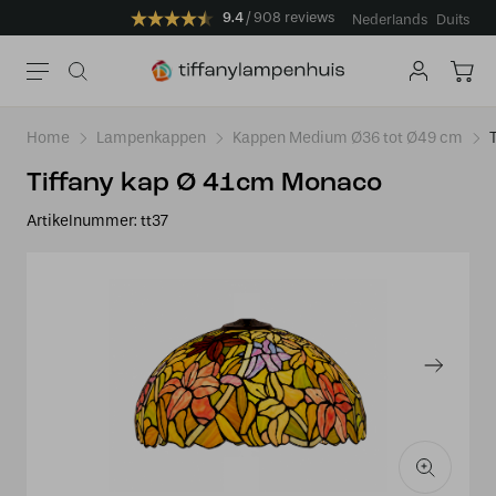
9.4
908 reviews
Nederlands
Duits
Home
Lampenkappen
Kappen Medium Ø36 tot Ø49 cm
Tiffany kap Ø 41cm Monaco
Artikelnummer:
tt37