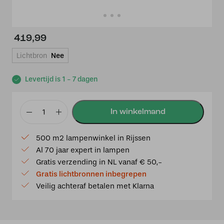
419,99
Lichtbron
Nee
Levertijd is 1 - 7 dagen
Tiffany
kap
500 m2 lampenwinkel in Rijssen
Ø
Al 70 jaar expert in lampen
41cm
Gratis verzending in NL vanaf € 50,-
Monaco
Gratis lichtbronnen inbegrepen
aantal
Veilig achteraf betalen met Klarna