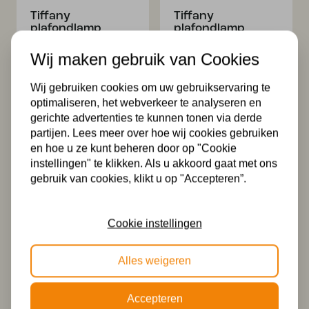
Tiffany
Tiffany
plafondlamp
plafondlamp
Monaco – C2
Monaco 41 / Flow
Wij maken gebruik van Cookies
489,00
469,99
Wij gebruiken cookies om uw gebruikservaring te
optimaliseren, het webverkeer te analyseren en
gerichte advertenties te kunnen tonen via derde
partijen. Lees meer over hoe wij cookies gebruiken
en hoe u ze kunt beheren door op "Cookie
instellingen" te klikken. Als u akkoord gaat met ons
gebruik van cookies, klikt u op "Accepteren”.
Tiffany tafellamp
Tiffany tafellamp
Monaco / P19
Monaco 40 – P52
Cookie instellingen
589,00
549,99
Alles weigeren
Accepteren