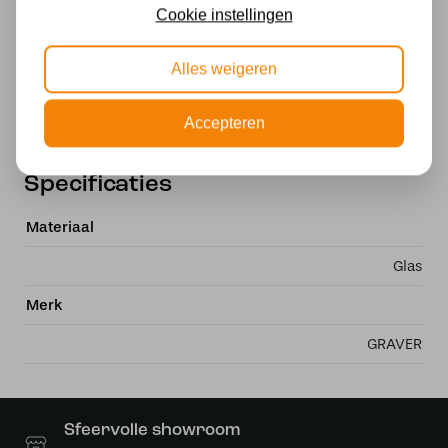
Cookie instellingen
Montage: 10 mm gat
Materiaal: Glas-in-lood (echt glas)
Alles weigeren
Een stijlvolle Tiffany lampenkap met amberkleurig
libelle-motief, perfect als vervanging of upgrade
Accepteren
van je lamp.
Specificaties
Materiaal
Glas
Merk
GRAVER
Sfeervolle showroom