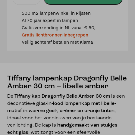
Tiffany
lampenkap
500 m2 lampenwinkel in Rijssen
Dragonfly
Al 70 jaar expert in lampen
Belle
Gratis verzending in NL vanaf € 50,-
Amber
Gratis lichtbronnen inbegrepen
30
Veilig achteraf betalen met Klarna
cm
–
libelle
amber
aantal
Tiffany lampenkap Dragonfly Belle
Amber 30 cm – libelle amber
De
Tiffany kap Dragonfly Belle Amber 30 cm
is een
decoratieve
glas-in-lood lampenkap met libelle-
motief in warme geel-, crème- en oranje tinten
,
ideaal voor het vernieuwen van je bestaande
verlichting. De kap is
handgemaakt van stukjes
echt glas
, wat zorgt voor een sfeervolle