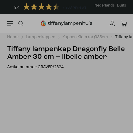
Nederlands
Duits
9.4
908 reviews
Home
Lampenkappen
Kappen Klein tot Ø35cm
Tiffany 
Tiffany lampenkap Dragonfly Belle
Amber 30 cm – libelle amber
Artikelnummer:
GRAVER/2324