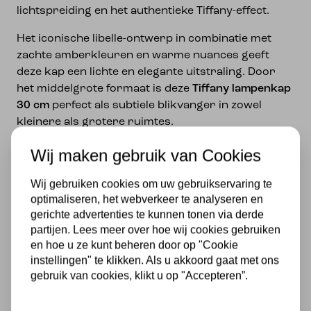
lichtspreiding en het authentieke Tiffany-effect.
Het iconische libelle-ontwerp in combinatie met
zachte amberkleuren en warme nuances geeft
deze kap een lichte en elegante uitstraling. Door
het middelgrote formaat is deze
Tiffany lampenkap
30 cm
perfect als subtiele blikvanger in zowel
kleinere als grotere ruimtes.
Deze
Tiffany lampenkap
is veelzijdig toepasbaar en
Wij maken gebruik van Cookies
geschikt voor een
hanglamp, tafellamp, wandlamp
of plafondlamp
.
Wij gebruiken cookies om uw gebruikservaring te
optimaliseren, het webverkeer te analyseren en
De kap is voorzien van een
10 mm montagegat
,
gerichte advertenties te kunnen tonen via derde
waardoor hij eenvoudig te combineren is met
partijen. Lees meer over hoe wij cookies gebruiken
diverse armaturen.
en hoe u ze kunt beheren door op "Cookie
instellingen" te klikken. Als u akkoord gaat met ons
Specificaties
gebruik van cookies, klikt u op "Accepteren”.
Diameter kap: 30 cm
Hoogte kap: 21 cm