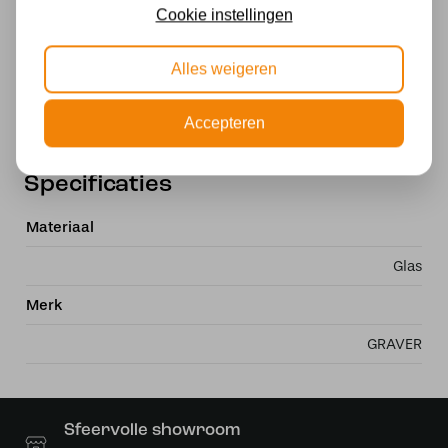
Cookie instellingen
Montage: 10 mm gat
Materiaal: Glas-in-lood (echt glas)
Alles weigeren
Een exclusieve Tiffany lampenkap met blauw libelle-
motief, perfect als blikvanger en upgrade van je
Accepteren
verlichting.
Specificaties
Materiaal
Glas
Merk
GRAVER
Sfeervolle showroom