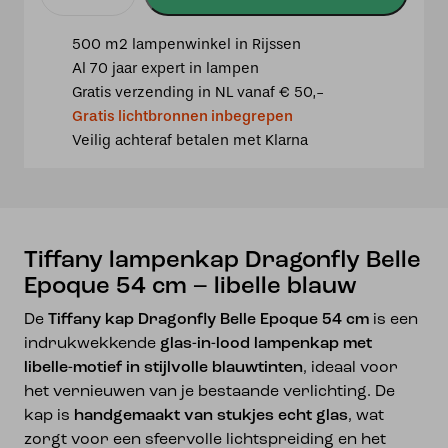
Tiffany
lampenkap
500 m2 lampenwinkel in Rijssen
Dragonfly
Al 70 jaar expert in lampen
Belle
Gratis verzending in NL vanaf € 50,-
Epoque
Gratis lichtbronnen inbegrepen
54
Veilig achteraf betalen met Klarna
cm
–
libelle
blauw
aantal
Tiffany lampenkap Dragonfly Belle
Epoque 54 cm – libelle blauw
De
Tiffany kap Dragonfly Belle Epoque 54 cm
is een
indrukwekkende
glas-in-lood lampenkap met
libelle-motief in stijlvolle blauwtinten
, ideaal voor
het vernieuwen van je bestaande verlichting. De
kap is
handgemaakt van stukjes echt glas
, wat
zorgt voor een sfeervolle lichtspreiding en het