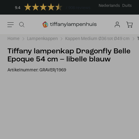
Nederlands
Duits
9.4
908 reviews
Home
Lampenkappen
Kappen Medium Ø36 tot Ø49 cm
Tiffany lampenkap Dragonfly Belle
Epoque 54 cm – libelle blauw
Artikelnummer:
GRAVER/1969