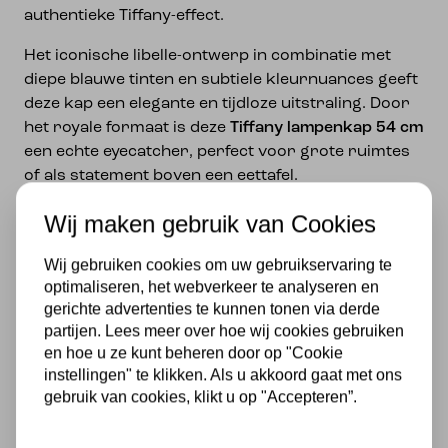
authentieke Tiffany-effect.
Het iconische libelle-ontwerp in combinatie met
diepe blauwe tinten en subtiele kleurnuances geeft
deze kap een elegante en tijdloze uitstraling. Door
het royale formaat is deze
Tiffany lampenkap 54 cm
een echte eyecatcher, perfect voor grote ruimtes
of als statement boven een eettafel.
Deze
Tiffany lampenkap
is veelzijdig toepasbaar en
Wij maken gebruik van Cookies
geschikt voor een
hanglamp, tafellamp, wandlamp
of plafondlamp
.
Wij gebruiken cookies om uw gebruikservaring te
optimaliseren, het webverkeer te analyseren en
De kap is voorzien van een
10 mm montagegat
,
gerichte advertenties te kunnen tonen via derde
waardoor hij eenvoudig te combineren is met
partijen. Lees meer over hoe wij cookies gebruiken
diverse armaturen.
en hoe u ze kunt beheren door op "Cookie
instellingen" te klikken. Als u akkoord gaat met ons
Specificaties
gebruik van cookies, klikt u op "Accepteren”.
Diameter kap: 54 cm
Hoogte kap: 27 cm