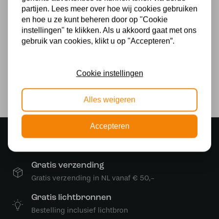
partijen. Lees meer over hoe wij cookies gebruiken
Glas
en hoe u ze kunt beheren door op "Cookie
instellingen" te klikken. Als u akkoord gaat met ons
Voeding
gebruik van cookies, klikt u op "Accepteren”.
230v
Lichtbron
Cookie instellingen
Ja
Alles weigeren
Accepteren
Sfeervolle showroom
500 m2 lampenwinkel in Rijssen
Gratis verzending
Gratis verzending in NL vanaf € 50,-
Gratis lichtbronnen
Bestelling inclusief lichtbron