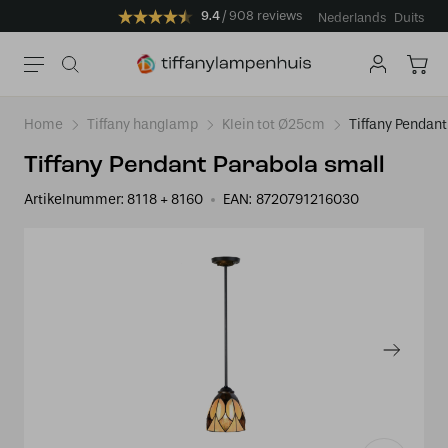
9.4
908 reviews
Nederlands
Duits
Home
Tiffany hanglamp
Klein tot Ø25cm
Tiffany Pendant
Tiffany Pendant Parabola small
Artikelnummer:
8118 + 8160
EAN:
8720791216030