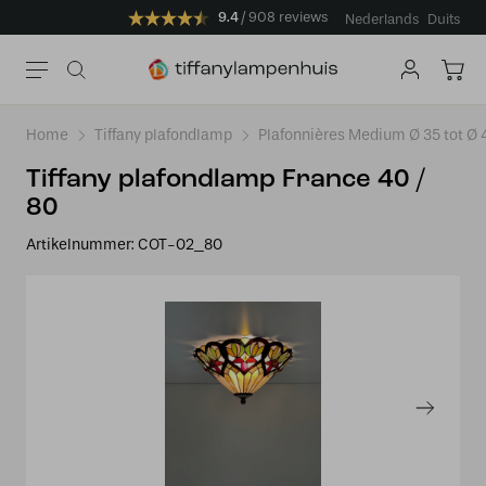
9.4
908 reviews
Nederlands
Duits
Home
Tiffany plafondlamp
Plafonnières Medium Ø 35 tot Ø
Tiffany plafondlamp France 40 /
80
Artikelnummer:
COT-02_80