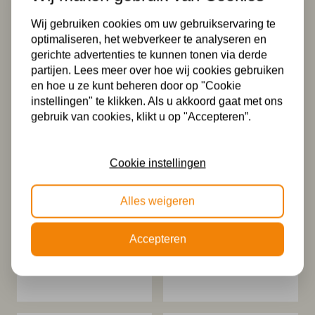
Wij gebruiken cookies om uw gebruikservaring te
optimaliseren, het webverkeer te analyseren en
gerichte advertenties te kunnen tonen via derde
Tiffany hanglamp
Tiffany kap Ø
France 25 – snoer
42cm France
partijen. Lees meer over hoe wij cookies gebruiken
en hoe u ze kunt beheren door op "Cookie
149,99
199,99
instellingen" te klikken. Als u akkoord gaat met ons
gebruik van cookies, klikt u op "Accepteren”.
Cookie instellingen
Alles weigeren
Tiffany kap Ø
Tiffany kap Ø
Accepteren
25cm France
52cm France
124,99
274,99