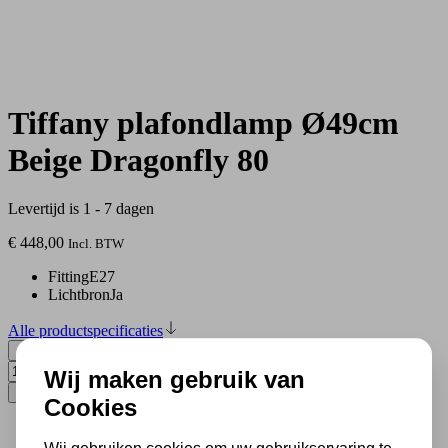
Tiffany plafondlamp Ø49cm
Beige Dragonfly 80
Levertijd is 1 - 7 dagen
€
448,00
Incl. BTW
Fitting
E27
Lichtbron
Ja
Alle productspecificaties
Tiffany plafondlamp Ø49cm Beige Dragonfly 80 aantal
Wij maken gebruik van
Toevoegen aan winkelwagen
Cookies
500 m2 lampenwinkel in Rijssen