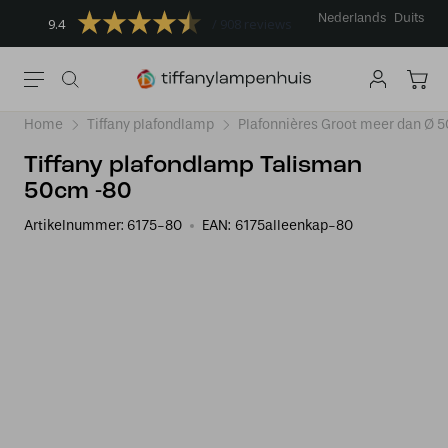
Nederlands
Duits
9.4
908 reviews
Home
Tiffany plafondlamp
Plafonnières Groot meer dan Ø 
Tiffany plafondlamp Talisman
50cm -80
Artikelnummer:
6175-80
EAN:
6175alleenkap-80