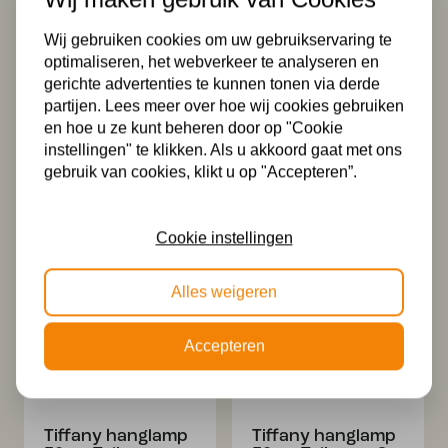
Wij gebruiken cookies om uw gebruikservaring te
optimaliseren, het webverkeer te analyseren en
gerichte advertenties te kunnen tonen via derde
partijen. Lees meer over hoe wij cookies gebruiken
en hoe u ze kunt beheren door op "Cookie
Tiffany
Tiffany Tafellamp
instellingen" te klikken. Als u akkoord gaat met ons
plafondlamp
Talisman Blossom
gebruik van cookies, klikt u op "Accepteren”.
Talisman 50cm -
Oorspronkelijke
Huidige
449,99
400,00
Flow
prijs
prijs
Oorspronkelijke
Huidige
329,00
289,00
was:
is:
Cookie instellingen
prijs
prijs
€ 449,99.
€ 400,00.
was:
is:
€ 329,00.
€ 289,00.
Alles weigeren
Accepteren
Tiffany hanglamp
Tiffany hanglamp