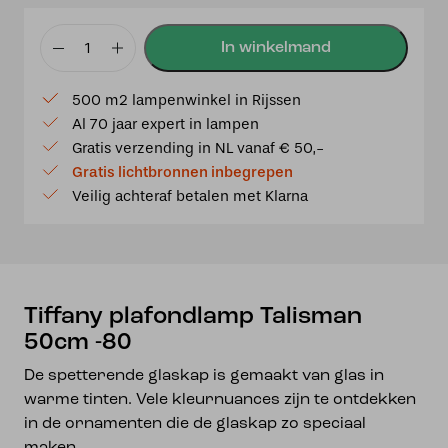
Tiffany
plafondlamp
500 m2 lampenwinkel in Rijssen
Talisman
Al 70 jaar expert in lampen
50cm
Gratis verzending in NL vanaf € 50,-
-80
Gratis lichtbronnen inbegrepen
aantal
Veilig achteraf betalen met Klarna
Tiffany plafondlamp Talisman
50cm -80
De spetterende glaskap is gemaakt van glas in
warme tinten. Vele kleurnuances zijn te ontdekken
in de ornamenten die de glaskap zo speciaal