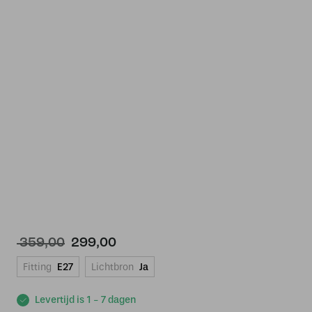
Oorspronkelijke
Huidige
359,00
299,00
prijs
prijs
Fitting
E27
Lichtbron
Ja
was:
is:
€ 359,00.
€ 299,00.
Levertijd is 1 - 7 dagen