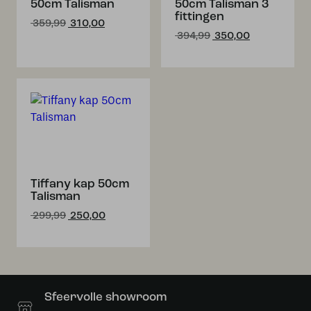
50cm Talisman
50cm Talisman 3
fittingen
Oorspronkelijke
Huidige
359,99
310,00
Oorspronkelijke
Huidige
prijs
prijs
394,99
350,00
prijs
prijs
was:
is:
was:
is:
€ 359,99.
€ 310,00.
€ 394,99.
€ 350,00.
Tiffany kap 50cm
Talisman
Oorspronkelijke
Huidige
299,99
250,00
prijs
prijs
was:
is:
€ 299,99.
€ 250,00.
Sfeervolle showroom