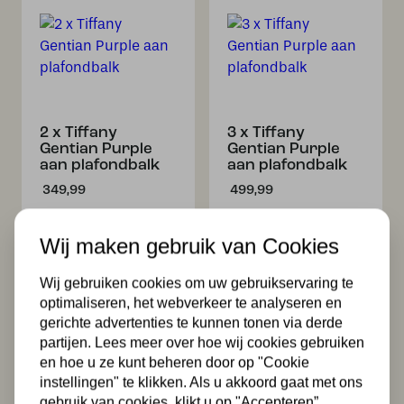
2 x Tiffany
3 x Tiffany
Gentian Purple
Gentian Purple
aan plafondbalk
aan plafondbalk
349,99
499,99
Wij maken gebruik van Cookies
Wij gebruiken cookies om uw gebruikservaring te
optimaliseren, het webverkeer te analyseren en
gerichte advertenties te kunnen tonen via derde
partijen. Lees meer over hoe wij cookies gebruiken
en hoe u ze kunt beheren door op "Cookie
instellingen" te klikken. Als u akkoord gaat met ons
Tiffany Wandlamp
Tiffany Wandlamp
/ Plafonnière
/ Plafonnière
gebruik van cookies, klikt u op "Accepteren”.