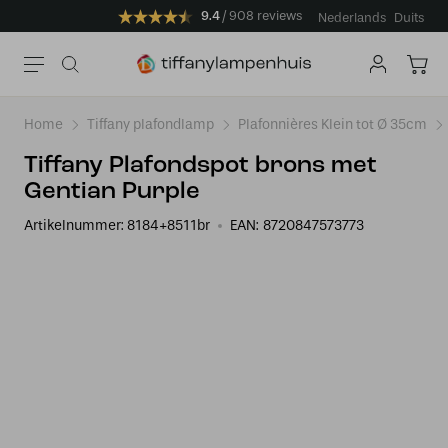
9.4
908 reviews
Nederlands
Duits
Home
Tiffany plafondlamp
Plafonnières Klein tot Ø 35cm
Tiffany Plafondspot brons met
Gentian Purple
Artikelnummer:
8184+8511br
EAN:
8720847573773