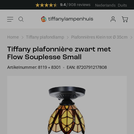
9.4
908 reviews
Nederlands
Duits
Home
Tiffany plafondlamp
Plafonnières Klein tot Ø 35cm
Tiffany plafonnière zwart met
Flow Souplesse Small
Artikelnummer:
8119 + 8301
EAN:
8720791217808