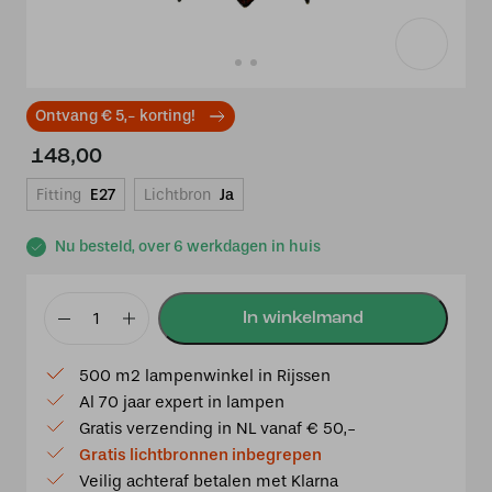
Ontvang € 5,- korting!
148,00
Fitting
E27
Lichtbron
Ja
Nu besteld, over 6 werkdagen in huis
Tiffany
plafonnière
500 m2 lampenwinkel in Rijssen
zwart
Al 70 jaar expert in lampen
met
Gratis verzending in NL vanaf € 50,-
Flow
Gratis lichtbronnen inbegrepen
Souplesse
Veilig achteraf betalen met Klarna
Small