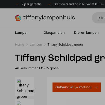
2 jaar garantie
Gratis verzending in NL vanaf € 50,-
Lampen
Glaspanelen
Dieren lampen
Home
Lampen
Tiffany Schildpad groen
Tiffany Schildpad g
Artikelnummer:
M197V groen
Ontvang € 5,- korting!