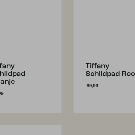
ffany
Tiffany
hildpad
Schildpad Ro
anje
69,99
99