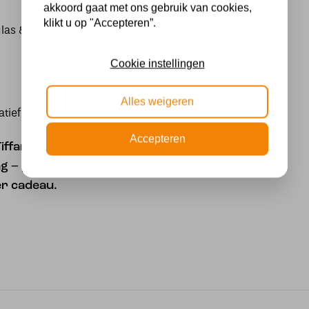
akkoord gaat met ons gebruik van cookies,
klikt u op "Accepteren”.
las & metaal
Cookie instellingen
Alles weigeren
atief
Accepteren
iffany schildpad met
g – perfect als
er cadeau.