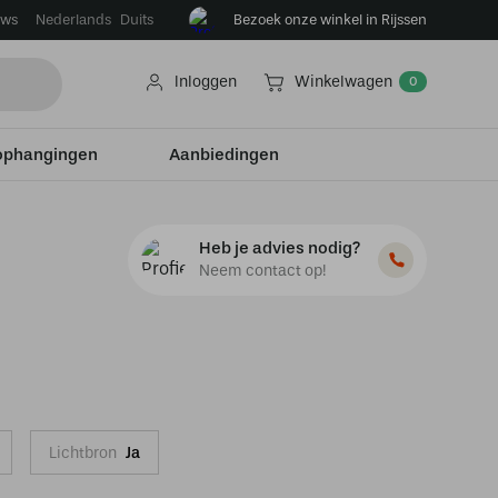
ews
Bezoek onze winkel in Rijssen
Nederlands
Duits
Inloggen
Winkelwagen
0
ophangingen
Aanbiedingen
Heb je advies nodig?
Neem contact op!
Lichtbron
Ja