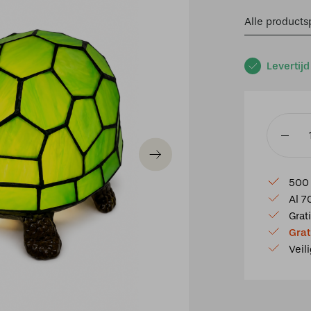
Alle productsp
Levertijd
Tiffany
Schildp
groen
500 
aantal
Al 7
Grat
Grat
Veil