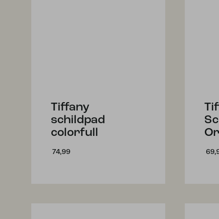
Tiffany
Ti
schildpad
Sc
colorfull
Or
74,99
69,