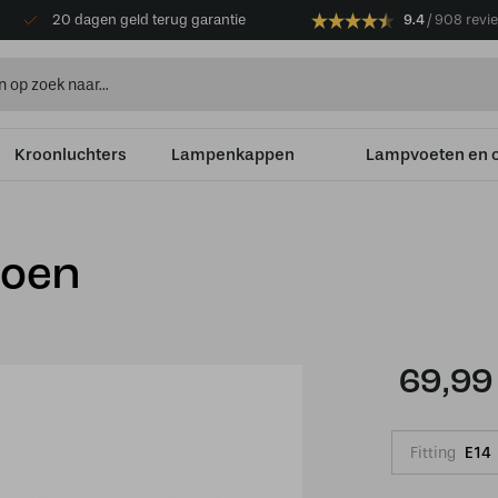
20 dagen geld terug garantie
9.4
908 revi
Kroonluchters
Lampenkappen
Lampvoeten en 
roen
69,99
Fitting
E14