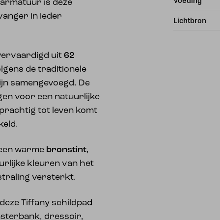
Voeding
 armatuur is deze
vanger in ieder
Lichtbron
 vervaardigd uit
62
olgens de traditionele
zijn samengevoegd. De
gen voor een natuurlijke
 prachtig tot leven komt
keld.
n een warme
bronstint
,
uurlijke kleuren van het
straling versterkt.
deze Tiffany schildpad
nsterbank, dressoir,