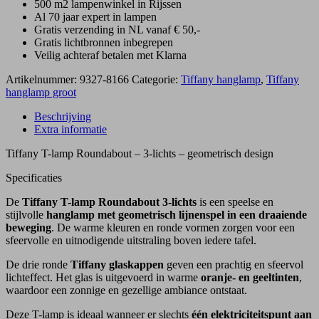
500 m2 lampenwinkel in Rijssen
Al 70 jaar expert in lampen
Gratis verzending in NL vanaf € 50,-
Gratis lichtbronnen inbegrepen
Veilig achteraf betalen met Klarna
Artikelnummer:
9327-8166
Categorie:
Tiffany hanglamp
,
Tiffany
hanglamp groot
Beschrijving
Extra informatie
Tiffany T-lamp Roundabout – 3-lichts – geometrisch design
Specificaties
De
Tiffany T-lamp Roundabout 3-lichts
is een speelse en
stijlvolle
hanglamp met geometrisch lijnenspel in een draaiende
beweging
. De warme kleuren en ronde vormen zorgen voor een
sfeervolle en uitnodigende uitstraling boven iedere tafel.
De drie ronde
Tiffany glaskappen
geven een prachtig en sfeervol
lichteffect. Het glas is uitgevoerd in warme
oranje- en geeltinten
,
waardoor een zonnige en gezellige ambiance ontstaat.
Deze T-lamp is ideaal wanneer er slechts
één elektriciteitspunt aan