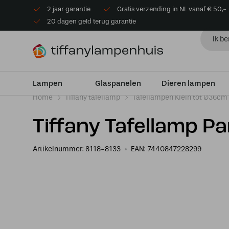
2 jaar garantie
Gratis verzending in NL vanaf € 50,-
20 dagen geld terug garantie
Lampen
Glaspanelen
Dieren lampen
Home
Tiffany tafellamp
Tafellampen Klein tot Ø36cm
Tiffany Tafellamp Pa
Artikelnummer:
8118-8133
EAN:
7440847228299