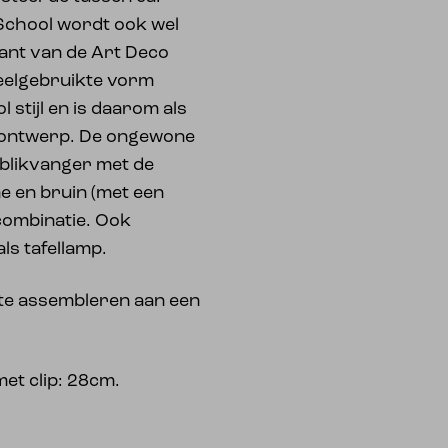
chool wordt ook wel
iant van de Art Deco
veelgebruikte vorm
stijl en is daarom als
 ontwerp. De ongewone
blikvanger met de
e en bruin (met een
 combinatie. Ook
ls tafellamp.
m te assembleren aan een
met clip: 28cm.