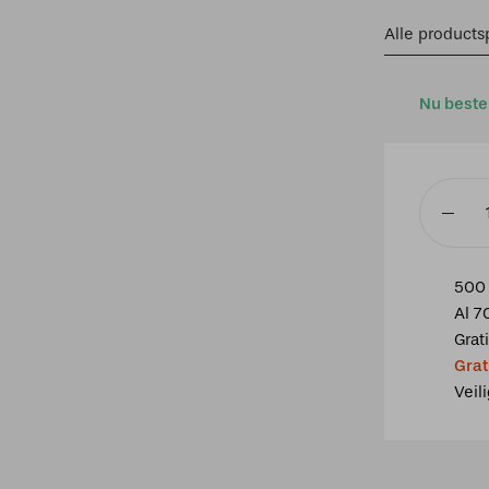
Alle productsp
Nu beste
Tiffany
Tafellam
Parabol
500 
small
Al 7
aantal
Grat
Grat
Veil