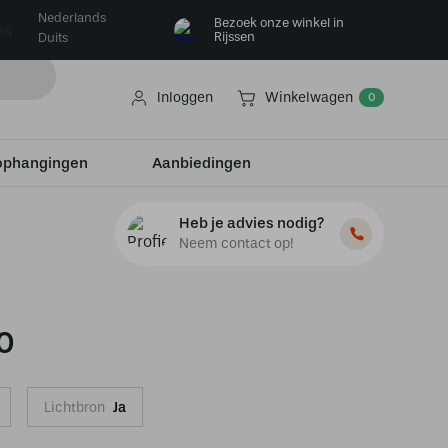
Nederlands
Bezoek onze winkel in
ws
Rijssen
Duits
Inloggen
Winkelwagen
0
ophangingen
Aanbiedingen
Heb je advies nodig?
Neem contact op!
0
Lichtbron
Ja