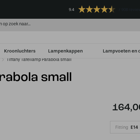
9.4
908 revie
Kroonluchters
Lampenkappen
Lampvoeten en 
Tiffany Tafellamp Parabola small
rabola small
164,0
Fitting
E14