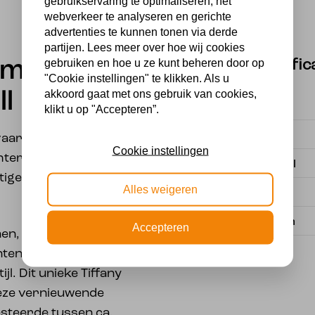
gebruikservaring te optimaliseren, het
webverkeer te analyseren en gerichte
advertenties te kunnen tonen via derde
partijen. Lees meer over hoe wij cookies
gebruiken en hoe u ze kunt beheren door op
Specific
lamp
"Cookie instellingen" te klikken. Als u
akkoord gaat met ons gebruik van cookies,
l
Fitting
klikt u op "Accepteren”.
Merk
rvaardigd volgens de
Cookie instellingen
echter verwarmd en
Materiaal
tige vloeiende vorm is
Alles weigeren
Voeding
Lichtbron
Accepteren
nen, spitse hoeken en
nten: enkele kenmerken
l. Dit unieke Tiffany
deze vernieuwende
esteerde tussen ca.