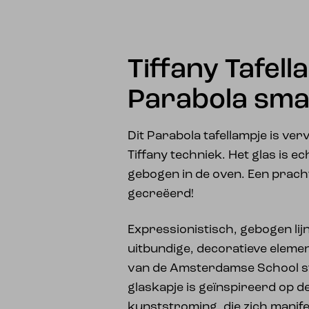
Tiffany Tafel
Parabola smal
Dit Parabola tafellampje is ve
Tiffany techniek. Het glas is 
gebogen in de oven. Een prach
gecreëerd!
Expressionistisch, gebogen lij
uitbundige, decoratieve eleme
van de Amsterdamse School stij
glaskapje is geïnspireerd op 
kunststroming, die zich manif