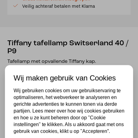
P9
Veilig achteraf betalen met Klarna
aantal
Tiffany tafellamp Switserland 40 /
P9
Tafellamp met opvallende Tiffany kap.
De prachtige kunsthars voet maakt het tot een heel
Wij maken gebruik van Cookies
bijzonder geheel.
Wij gebruiken cookies om uw gebruikservaring te
Diameter kap40 cm
optimaliseren, het webverkeer te analyseren en
Totale hoogte62 cm
gerichte advertenties te kunnen tonen via derde
partijen. Lees meer over hoe wij cookies gebruiken
2 x E27 40 watt
en hoe u ze kunt beheren door op "Cookie
instellingen" te klikken. Als u akkoord gaat met ons
Handgemaakt van echt glas
gebruik van cookies, klikt u op "Accepteren”.