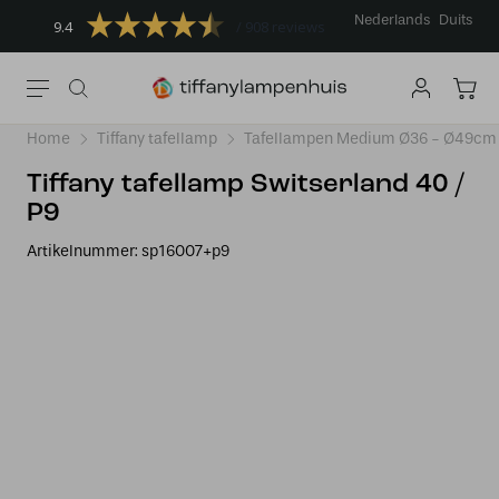
Nederlands
Duits
9.4
908 reviews
Home
Tiffany tafellamp
Tafellampen Medium Ø36 - Ø49cm
Tiffany tafellamp Switserland 40 /
P9
Artikelnummer:
sp16007+p9