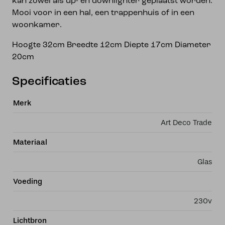
kan zowel als up- en downlighter geplaatst worden.
Mooi voor in een hal, een trappenhuis of in een
woonkamer.
Hoogte 32cm Breedte 12cm Diepte 17cm Diameter
20cm
Specificaties
Merk
Art Deco Trade
Materiaal
Glas
Voeding
230v
Lichtbron