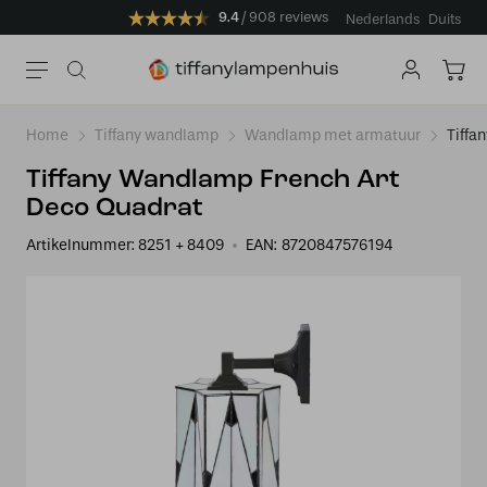
9.4
908 reviews
Nederlands
Duits
Home
Tiffany wandlamp
Wandlamp met armatuur
Tiffa
Tiffany Wandlamp French Art
Deco Quadrat
Artikelnummer:
8251 + 8409
EAN:
8720847576194